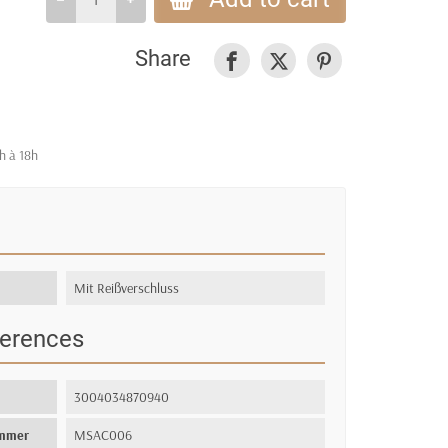
Share
h à 18h
Mit Reißverschluss
ferences
3004034870940
ummer
MSAC006