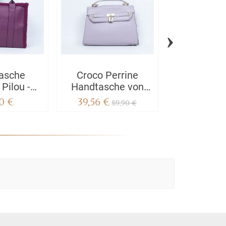
›
asche
Croco Perrine
Tragetas
Pilou -
Handtasche von
Taupe, Sc
HIA
Georges Rech
Fuchsia, Bla
0 €
39,56 €
22,41 €
89,90 €
2
Was gibt'