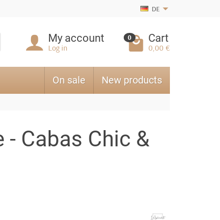
DE
My account
Cart
0
Log in
0,00 €
On sale
New products
 - Cabas Chic &