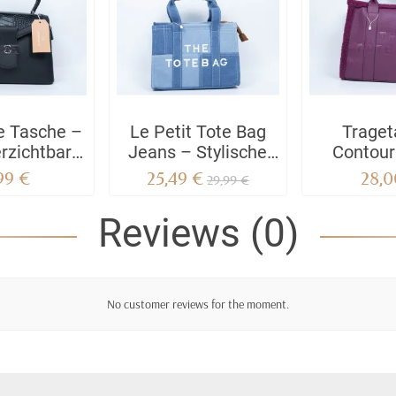
e Tasche –
Le Petit Tote Bag
Traget
rzichtbare
Jeans – Stylische
Contour 
ssoire
und nachhaltige
FUS
,99 €
25,49 €
28,0
29,99 €
Jeans-Tasche
Reviews (0)
No customer reviews for the moment.