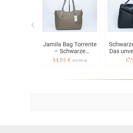
‹
Jamila Bag Torrente
Schwarz
– Schwarze
Das unve
Crossbody-Tasche
Acce
34,95 €
17
69,90 €
mit Reißverschluss