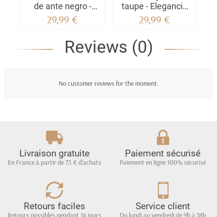
de ante negro -
taupe - Elegancia
m
Estilo urbano con
natural y
29,99 €
29,99 €
un toque chic
comodidad
absoluta
to
Reviews (0)
No customer reviews for the moment.
Livraison gratuite
Paiement sécurisé
En France à partir de 75 € d'achats
Paiement en ligne 100% sécurisé
Retours faciles
Service client
Retours possibles pendant 14 jours
Du lundi au vendredi de 9h à 18h