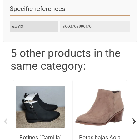
Specific references
ean13
3003703990170
5 other products in the
same category:
‹
›
Botines "Camilla"
Botas bajas Aola
B