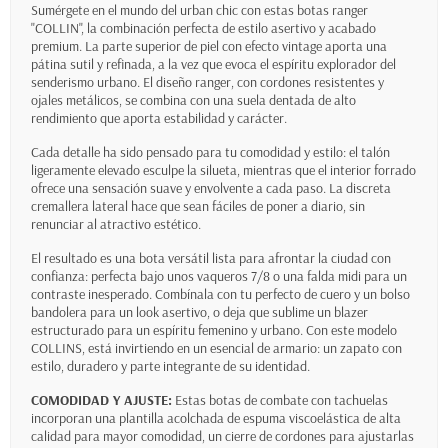
Sumérgete en el mundo del urban chic con estas botas ranger
"COLLIN", la combinación perfecta de estilo asertivo y acabado
premium. La parte superior de piel con efecto vintage aporta una
pátina sutil y refinada, a la vez que evoca el espíritu explorador del
senderismo urbano. El diseño ranger, con cordones resistentes y
ojales metálicos, se combina con una suela dentada de alto
rendimiento que aporta estabilidad y carácter.
Cada detalle ha sido pensado para tu comodidad y estilo: el talón
ligeramente elevado esculpe la silueta, mientras que el interior forrado
ofrece una sensación suave y envolvente a cada paso. La discreta
cremallera lateral hace que sean fáciles de poner a diario, sin
renunciar al atractivo estético.
El resultado es una bota versátil lista para afrontar la ciudad con
confianza: perfecta bajo unos vaqueros 7/8 o una falda midi para un
contraste inesperado. Combínala con tu perfecto de cuero y un bolso
bandolera para un look asertivo, o deja que sublime un blazer
estructurado para un espíritu femenino y urbano. Con este modelo
COLLINS, está invirtiendo en un esencial de armario: un zapato con
estilo, duradero y parte integrante de su identidad.
COMODIDAD Y AJUSTE:
Estas botas de combate con tachuelas
incorporan una plantilla acolchada de espuma viscoelástica de alta
calidad para mayor comodidad, un cierre de cordones para ajustarlas