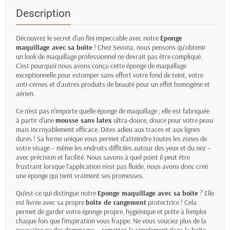
Description
Découvrez le secret d'un fini impeccable avec notre
Eponge
maquillage avec sa boite
! Chez Sevona, nous pensons qu'obtenir
un look de maquillage professionnel ne devrait pas être compliqué.
C'est pourquoi nous avons conçu cette éponge de maquillage
exceptionnelle pour estomper sans effort votre fond de teint, votre
anti-cernes et d'autres produits de beauté pour un effet homogène et
aérien.
Ce n'est pas n'importe quelle éponge de maquillage ; elle est fabriquée
à partir d'une
mousse sans latex
ultra-douce, douce pour votre peau
mais incroyablement efficace. Dites adieu aux traces et aux lignes
dures ! Sa forme unique vous permet d'atteindre toutes les zones de
votre visage – même les endroits difficiles autour des yeux et du nez –
avec précision et facilité. Nous savons à quel point il peut être
frustrant lorsque l'application n'est pas fluide, nous avons donc créé
une éponge qui tient vraiment ses promesses.
Qu'est-ce qui distingue notre
Eponge maquillage avec sa boite
? Elle
est livrée avec sa propre
boîte de rangement
protectrice ! Cela
permet de garder votre éponge propre, hygiénique et prête à l'emploi
chaque fois que l'inspiration vous frappe. Ne vous souciez plus de la