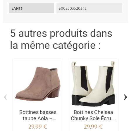
EAN13
3003503520348
5 autres produits dans
la même catégorie :
‹
›
Bottines basses
Bottines Chelsea
B
taupe Aola –
Chunky Sole Écru –
à
Élégance naturelle
Élégance
É
29,99 €
29,99 €
& confort absolu
Contemporaine &