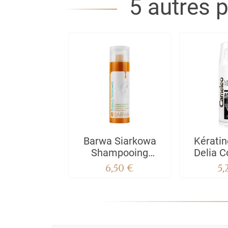
5 autres 
Barwa Siarkowa
Kératin
Shampooing
Delia 
Antibactérien
6,50 €
5,