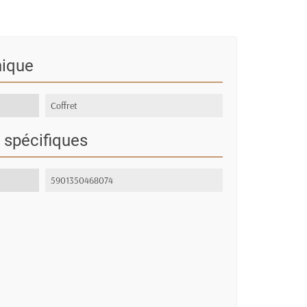
nique
Coffret
 spécifiques
5901350468074