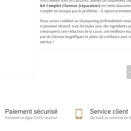
Vos cheveux sont-ils cassants, abîmés ou simplement dép
Kit Complet Cheveux (réparateur)
est méticuleusemen
complet ne masque pas le problème – il
répare
activement
Nous avons combiné un shampooing profondément nourr
traitement intensif, tous formulés avec des ingrédients p
remarquerez une réduction de la casse, une meilleure man
joie de cheveux magnifiques et pleins de confiance avec 
méritez !
Paiement sécurisé
Service client
Paiement en ligne 100% sécurisé
Du lundi au vendredi de 9