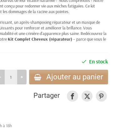
ourvus de leur vitalité naturelle ? Nous comprenons ! Notre
t conçu pour redonner vie aux mèches fatiguées. Ce kit
 les dommages de la racine aux pointes.
issant, un après-shampooing réparateur et un masque de
uissants pour renforcer et améliorer la brillance. Vous
iabilité et une crinière d'apparence plus saine. Redécouvrez la
notre
Kit Complet Cheveux (réparateur)
– parce que vous le
En stock
Ajouter au panier
Partager
h à 18h