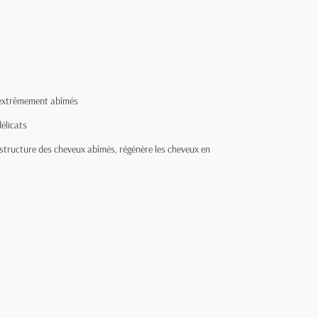
 extrêmement abîmés
élicats
a structure des cheveux abîmés, régénère les cheveux en