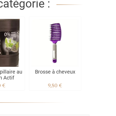
atégorie :
illaire au
Brosse à cheveux
 Actif
0 €
9,80 €