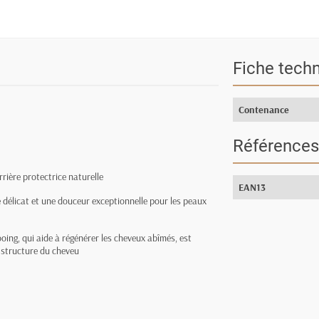
Fiche tech
Contenance
Références
rière protectrice naturelle
EAN13
élicat et une douceur exceptionnelle pour les peaux
ing, qui aide à régénérer les cheveux abîmés, est
a structure du cheveu