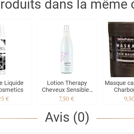
produits dans la même c
e Liquide
Lotion Therapy
Masque cap
Cosmetics
Cheveux Sensibles
Charbon
Posquam
25 €
7,50 €
9,5
Avis (0)