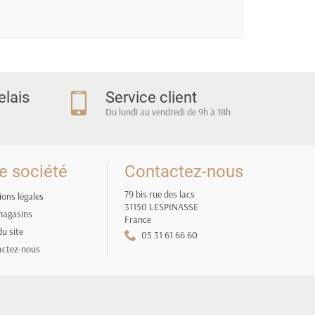
elais
Service client
Du lundi au vendredi de 9h à 18h
e société
Contactez-nous
79 bis rue des lacs
ons légales
31150 LESPINASSE
magasins
France
du site
05 31 61 66 60
actez-nous