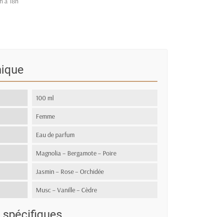
h à 18h
nique
100 ml
Femme
Eau de parfum
Magnolia – Bergamote – Poire
Jasmin – Rose – Orchidée
Musc – Vanille – Cèdre
 spécifiques