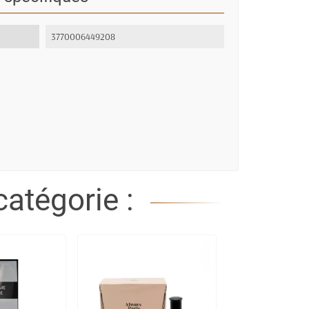
3770006449208
atégorie :