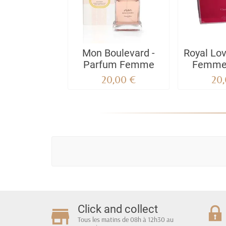
Mon Boulevard -
Royal Lo
Parfum Femme
Femme 
Pa
20,00 €
20
Click and collect
Tous les matins de 08h à 12h30 au