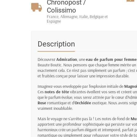
Chronopost /
Colissimo
France, Allemagne, Italie, Belgique et
Espagne
Description
Découvrez
Admiration
, une
eau de parfum pour femme
Beaute Boutic. Nous pensons que chaque femme mérite un par
exactement cela. Ce n'est pas simplement un parfum ; c'est u
et fruitées conçue pour laisser une impression durable.
Imaginez-vous enveloppée par l'explosion initiale de
Magnol
Ces
notes de tête
vibrantes éveillent vos sens et créent u
que le parfum évolue, vous serez attirée par le cœur d'Adm
Rose
romantique et d'
Orchidée
exotique. Nous avons soign
vraiment inoubliable.
Mais le voyage ne s'arrête pas là ! Les notes de fond de
Mu
apportent une profondeur sophistiquée qui persiste sur vot
harmonieux crée un parfum élégant et intemporel, parfait p
romantique ou simplement pour rehausser votre style de tou