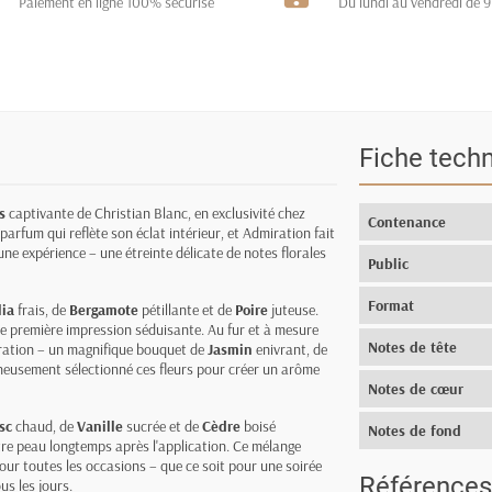
Paiement en ligne 100% sécurisé
Du lundi au vendredi de 9
Fiche tech
s
captivante de Christian Blanc, en exclusivité chez
Contenance
fum qui reflète son éclat intérieur, et Admiration fait
ne expérience – une étreinte délicate de notes florales
Public
Format
ia
frais, de
Bergamote
pétillante et de
Poire
juteuse.
ne première impression séduisante. Au fur et à mesure
Notes de tête
iration – un magnifique bouquet de
Jasmin
enivrant, de
eusement sélectionné ces fleurs pour créer un arôme
Notes de cœur
sc
chaud, de
Vanille
sucrée et de
Cèdre
boisé
Notes de fond
re peau longtemps après l'application. Ce mélange
our toutes les occasions – que ce soit pour une soirée
Références
s les jours.