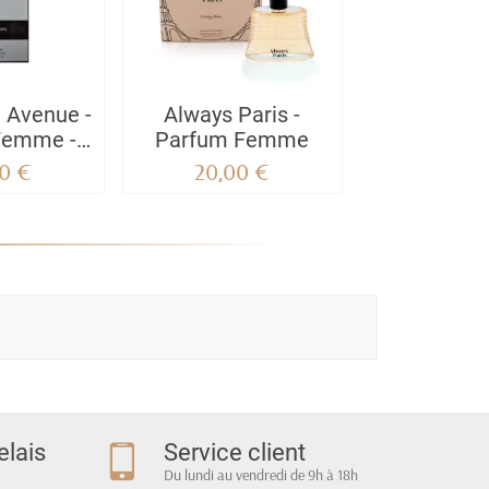
 Avenue -
Always Paris -
Femme -
Parfum Femme
n Blanc
0 €
20,00 €
elais
Service client
Du lundi au vendredi de 9h à 18h