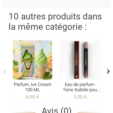
10 autres produits dans
la même catégorie :
‹
›
Parfum, Ice Cream
Eau de parfum -
100 ML
Terre Subtile pour
Homme
8,90 €
3,50 €
Avis (0)