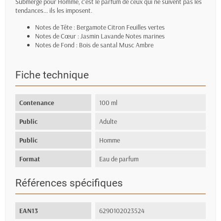
Submerge pour Homme, c’est le parfum de ceux qui ne suivent pas les
tendances… ils les imposent.
Notes de Tête : Bergamote Citron Feuilles vertes
Notes de Cœur : Jasmin Lavande Notes marines
Notes de Fond : Bois de santal Musc Ambre
Fiche technique
Contenance
100 ml
Public
Adulte
Public
Homme
Format
Eau de parfum
Références spécifiques
EAN13
6290102023524