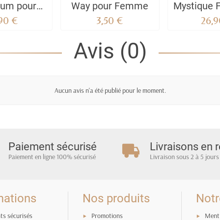
fum pour
Way pour Femme
Mystique F
- Lattafa
ML - v
,90 €
3,50 €
26,9
fumes
Avis (0)
Aucun avis n'a été publié pour le moment.
Paiement sécurisé
Livraisons en r
Paiement en ligne 100% sécurisé
Livraison sous 2 à 5 jours
mations
Nos produits
Notr
ts sécurisés
Promotions
Menti