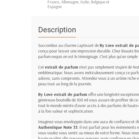
France, Allemagne, Italie, Belgique et
Espagne
Description
Succombez au charme captivant de
By Love
extrait de 
conçu pour laisser une impression durable. Chez Beaute Bo
parfum exquis en est le témoignage. C'est plus qu'un simple 
Cet
extrait de parfum
n'est pas simplement inspiré de Not
emblématique. Nous avons méticuleusement conçu ce parfu
adorez, sans compromis. Attendez-vous à un arôme riche et
peau tout au long de la journée.
By Love extrait de parfum
offre une longévité exceptionn
généreuse bouteille de 100 ml vous assure de profiter de 
tout le monde mérite d'avoir accès à des parfums de haute 
à la fois valeur et sophistication.
Imaginez-vous enveloppée dans une aura de confiance et d'é
Authentique Note 33
. Il est parfait pour les événements
vous voulez vous sentir au mieux de votre forme. Nous nou
haute qualité afin que vous puissiez avoir confiance en cha