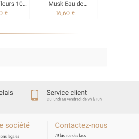
leurs 100
Musk Eau de
Femme Bad
olaré
Parfum - 100 ML
Oud - Noble
0 €
16,60 €
26,90
Unisex My Perfumes
Lattafa 
elais
Service client
Du lundi au vendredi de 9h à 18h
e société
Contactez-nous
79 bis rue des lacs
ons légales