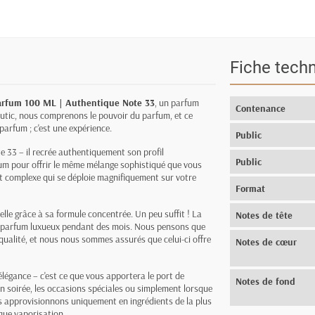
Fiche tech
parfum
100 ML | Authentique Note 33
, un parfum
Contenance
utic, nous comprenons le pouvoir du parfum, et ce
parfum ; c'est une expérience.
Public
e 33 – il recrée authentiquement son profil
Public
m pour offrir le même mélange sophistiqué que vous
 complexe qui se déploie magnifiquement sur votre
Format
elle grâce à sa formule concentrée. Un peu suffit ! La
Notes de tête
ce parfum luxueux pendant des mois. Nous pensons que
qualité, et nous nous sommes assurés que celui-ci offre
Notes de cœur
légance – c'est ce que vous apportera le port de
Notes de fond
 en soirée, les occasions spéciales ou simplement lorsque
s approvisionnons uniquement en ingrédients de la plus
que vaporisation.