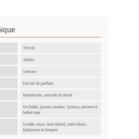
nique
100 ml
Adulte
Unisexe
Extrait de parfum
Mandarine, amande et néroli
Orchidée, jasmin sambac, lysiana, pivoine et
héliotrope
Vanille, musc, bois blond, cèdre blanc,
labdanum et benjoin