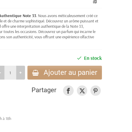
Authentique Note 33
. Nous avons méticuleusement créé ce
le et de charme sophistiqué. Découvrez un arôme puissant et
l offre une interprétation authentique de la Note 33,
our toutes les occasions. Découvrez un parfum qui incarne le
ons son authenticité, vous offrant une expérience olfactive
En stock
Ajouter au panier
Partager
h à 18h