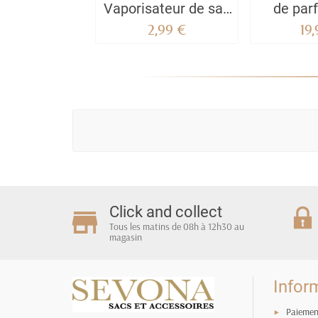
Vaporisateur de sac
de par
35 ML Yara Orange
homme 
2,99 €
19
"Tous"
Per
Click and collect
Tous les matins de 08h à 12h30 au
magasin
Infor
Paiemen