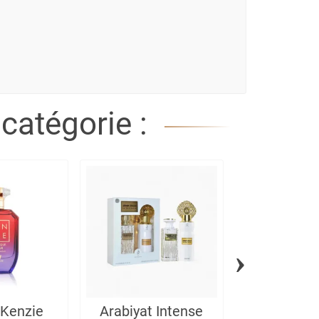
catégorie :
›
Kenzie
Arabiyat Intense
Eau de P