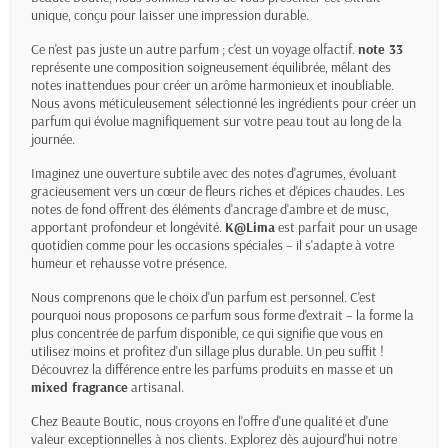
unique, conçu pour laisser une impression durable.
Ce n'est pas juste un autre parfum ; c'est un voyage olfactif.
note 33
représente une composition soigneusement équilibrée, mêlant des
notes inattendues pour créer un arôme harmonieux et inoubliable.
Nous avons méticuleusement sélectionné les ingrédients pour créer un
parfum qui évolue magnifiquement sur votre peau tout au long de la
journée.
Imaginez une ouverture subtile avec des notes d'agrumes, évoluant
gracieusement vers un cœur de fleurs riches et d'épices chaudes. Les
notes de fond offrent des éléments d'ancrage d'ambre et de musc,
apportant profondeur et longévité.
K@Lima
est parfait pour un usage
quotidien comme pour les occasions spéciales – il s'adapte à votre
humeur et rehausse votre présence.
Nous comprenons que le choix d'un parfum est personnel. C'est
pourquoi nous proposons ce parfum sous forme d'extrait – la forme la
plus concentrée de parfum disponible, ce qui signifie que vous en
utilisez moins et profitez d'un sillage plus durable. Un peu suffit !
Découvrez la différence entre les parfums produits en masse et un
mixed fragrance
artisanal.
Chez Beaute Boutic, nous croyons en l'offre d'une qualité et d'une
valeur exceptionnelles à nos clients. Explorez dès aujourd'hui notre