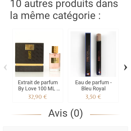
10 autres produits dans
la même catégorie :
‹
›
Extrait de parfum
Eau de parfum -
By Love 100 ML |
Bleu Royal
Authentique Note
K
32,90 €
3,50 €
33
Avis (0)