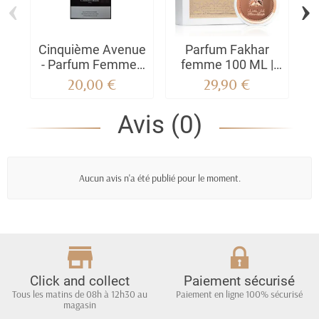
‹
›
Cinquième Avenue
Parfum Fakhar
P
- Parfum Femme -
femme 100 ML |
Christian Blanc
l'authentique by
20,00 €
29,90 €
Lattafa
E
C
Avis (0)
Aucun avis n'a été publié pour le moment.
Click and collect
Paiement sécurisé
Tous les matins de 08h à 12h30 au
Paiement en ligne 100% sécurisé
magasin