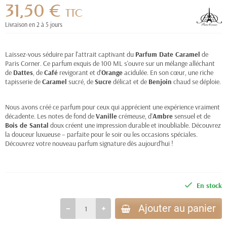
31,50 €
TTC
Livraison en 2 à 5 jours
Laissez-vous séduire par l'attrait captivant du
Parfum Date Caramel
de
Paris Corner. Ce parfum exquis de 100 ML s'ouvre sur un mélange alléchant
de
Dattes
, de
Café
revigorant et d'
Orange
acidulée. En son cœur, une riche
tapisserie de
Caramel
sucré, de
Sucre
délicat et de
Benjoin
chaud se déploie.
Nous avons créé ce parfum pour ceux qui apprécient une expérience vraiment
décadente. Les notes de fond de
Vanille
crémeuse, d'
Ambre
sensuel et de
Bois de Santal
doux créent une impression durable et inoubliable. Découvrez
la douceur luxueuse – parfaite pour le soir ou les occasions spéciales.
Découvrez votre nouveau parfum signature dès aujourd'hui !
En stock
Ajouter au panier