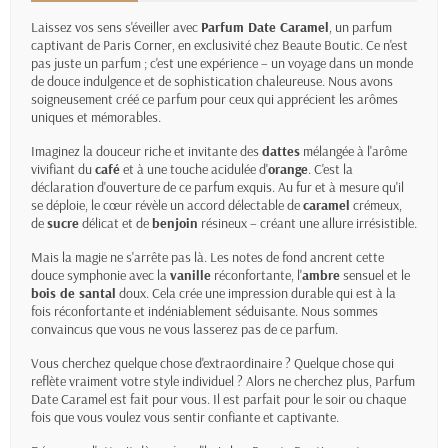
Laissez vos sens s'éveiller avec
Parfum Date Caramel
, un parfum
captivant de Paris Corner, en exclusivité chez Beaute Boutic. Ce n'est
pas juste un parfum ; c'est une expérience – un voyage dans un monde
de douce indulgence et de sophistication chaleureuse. Nous avons
soigneusement créé ce parfum pour ceux qui apprécient les arômes
uniques et mémorables.
Imaginez la douceur riche et invitante des
dattes
mélangée à l'arôme
vivifiant du
café
et à une touche acidulée d'
orange
. C'est la
déclaration d'ouverture de ce parfum exquis. Au fur et à mesure qu'il
se déploie, le cœur révèle un accord délectable de
caramel
crémeux,
de
sucre
délicat et de
benjoin
résineux – créant une allure irrésistible.
Mais la magie ne s'arrête pas là. Les notes de fond ancrent cette
douce symphonie avec la
vanille
réconfortante, l'
ambre
sensuel et le
bois de santal
doux. Cela crée une impression durable qui est à la
fois réconfortante et indéniablement séduisante. Nous sommes
convaincus que vous ne vous lasserez pas de ce parfum.
Vous cherchez quelque chose d'extraordinaire ? Quelque chose qui
reflète vraiment votre style individuel ? Alors ne cherchez plus, Parfum
Date Caramel est fait pour vous. Il est parfait pour le soir ou chaque
fois que vous voulez vous sentir confiante et captivante.