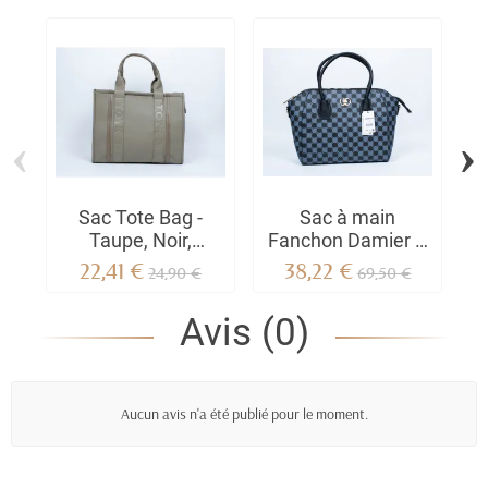
‹
›
Sac Tote Bag -
Sac à main
Sa
Taupe, Noir,
Fanchon Damier –
Fuchsia, Bleu,
Torrente | motif
22,41 €
38,22 €
24,90 €
69,50 €
Rouge |
damier chic &
Nouveautés
grand format
Avis (0)
femme
Aucun avis n'a été publié pour le moment.