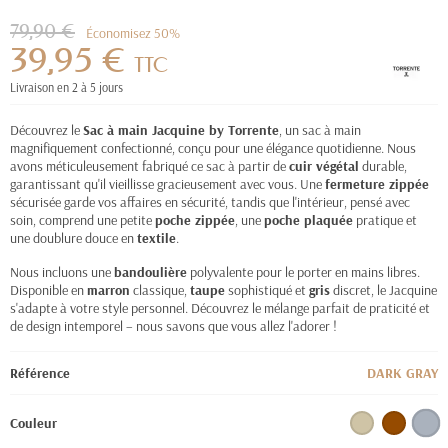
79,90 €
Économisez 50%
39,95 €
TTC
Livraison en 2 à 5 jours
Découvrez le
Sac à main Jacquine by Torrente
, un sac à main
magnifiquement confectionné, conçu pour une élégance quotidienne. Nous
avons méticuleusement fabriqué ce sac à partir de
cuir végétal
durable,
garantissant qu'il vieillisse gracieusement avec vous. Une
fermeture zippée
sécurisée garde vos affaires en sécurité, tandis que l'intérieur, pensé avec
soin, comprend une petite
poche zippée
, une
poche plaquée
pratique et
une doublure douce en
textile
.
Nous incluons une
bandoulière
polyvalente pour le porter en mains libres.
Disponible en
marron
classique,
taupe
sophistiqué et
gris
discret, le Jacquine
s'adapte à votre style personnel. Découvrez le mélange parfait de praticité et
de design intemporel – nous savons que vous allez l'adorer !
Référence
DARK GRAY
Couleur