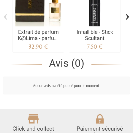
‹
›
Extrait de parfum
Infaillible - Stick
K
K@Lima - parfum
Scultant
Mixte | Authentique
32,90 €
7,50 €
Note 33
G
Avis (0)
Aucun avis n'a été publié pour le moment.
Click and collect
Paiement sécurisé