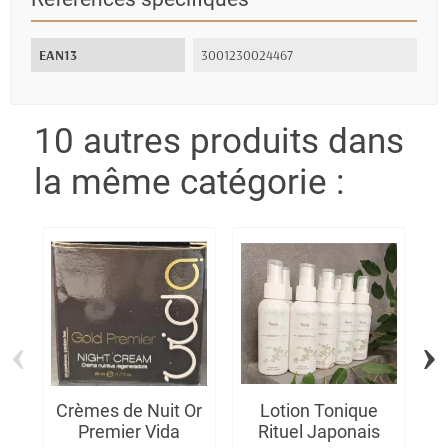
EAN13
3001230024467
10 autres produits dans
la même catégorie :
‹
›
Crèmes de Nuit Or
Lotion Tonique
B
Premier Vida
Rituel Japonais