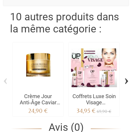
10 autres produits dans
la même catégorie :
‹
›
Crème Jour
Coffrets Luxe Soin
V
Anti‑Âge Caviar
Visage
s
prestige Acide
Rajeunissant Skin
24,90 €
34,95 €
69,90 €
Hyaluronique –
Up
Peau Visiblement
Avis (0)
Repulpée - Gris