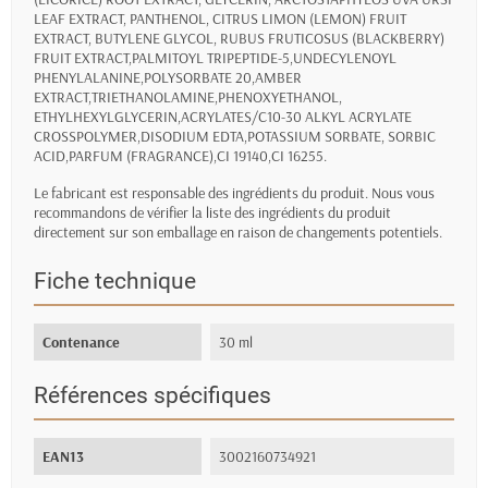
LEAF EXTRACT, PANTHENOL, CITRUS LIMON (LEMON) FRUIT
EXTRACT, BUTYLENE GLYCOL, RUBUS FRUTICOSUS (BLACKBERRY)
FRUIT EXTRACT,PALMITOYL TRIPEPTIDE-5,UNDECYLENOYL
PHENYLALANINE,POLYSORBATE 20,AMBER
EXTRACT,TRIETHANOLAMINE,PHENOXYETHANOL,
ETHYLHEXYLGLYCERIN,ACRYLATES/C10-30 ALKYL ACRYLATE
CROSSPOLYMER,DISODIUM EDTA,POTASSIUM SORBATE, SORBIC
ACID,PARFUM (FRAGRANCE),CI 19140,CI 16255.
Le fabricant est responsable des ingrédients du produit. Nous vous
recommandons de vérifier la liste des ingrédients du produit
directement sur son emballage en raison de changements potentiels.
Fiche technique
Contenance
30 ml
Références spécifiques
EAN13
3002160734921