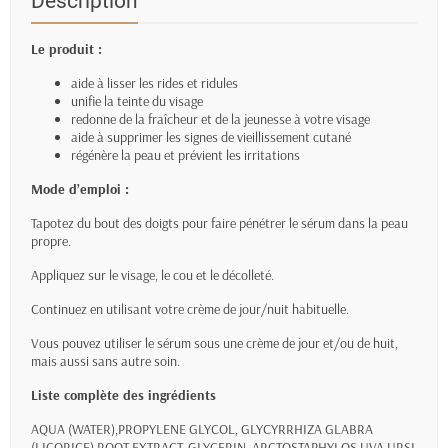
Description
Le produit :
aide à lisser les rides et ridules
unifie la teinte du visage
redonne de la fraîcheur et de la jeunesse à votre visage
aide à supprimer les signes de vieillissement cutané
régénère la peau et prévient les irritations
Mode d’emploi :
Tapotez du bout des doigts pour faire pénétrer le sérum dans la peau
propre.
Appliquez sur le visage, le cou et le décolleté.
Continuez en utilisant votre crème de jour/nuit habituelle.
Vous pouvez utiliser le sérum sous une crème de jour et/ou de huit,
mais aussi sans autre soin.
Liste complète des ingrédients
AQUA (WATER),PROPYLENE GLYCOL, GLYCYRRHIZA GLABRA
(LICORICE) ROOT EXTRACT, GLYCERIN, ARCTOSTAPHYLOS UVA URSI