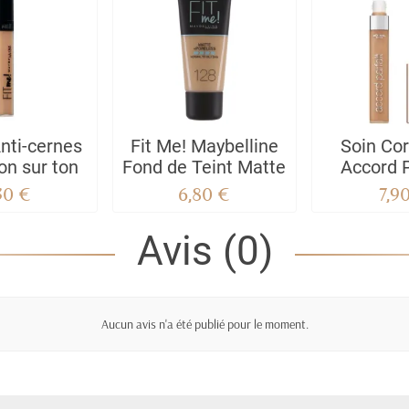
Anti-cernes
Fit Me! Maybelline
Soin Cor
ton sur ton
Fond de Teint Matte
Accord P
7D/W Amb
30 €
6,80 €
7,9
Avis (0)
Aucun avis n'a été publié pour le moment.