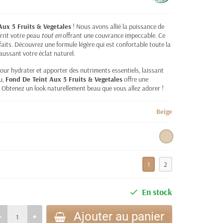
Aux 5 Fruits & Vegetales
! Nous avons allié la puissance de
urrit votre peau
tout en
offrant une couvrance impeccable. Ce
nfaits. Découvrez une formule légère qui est confortable toute la
aussant votre éclat naturel.
ur hydrater et apporter des nutriments essentiels, laissant
au,
Fond De Teint Aux 5 Fruits & Vegetales
offre une
 Obtenez un look naturellement beau que vous allez adorer !
Beige
1
2
En stock
Ajouter au panier