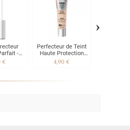
›
recteur
Perfecteur de Teint
Infaillible
arfait -
Haute Protection
Scult
re Doré
Dream Urban Cover
0 €
4,90 €
7,50