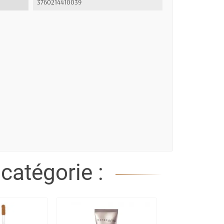
3760214410039
catégorie :