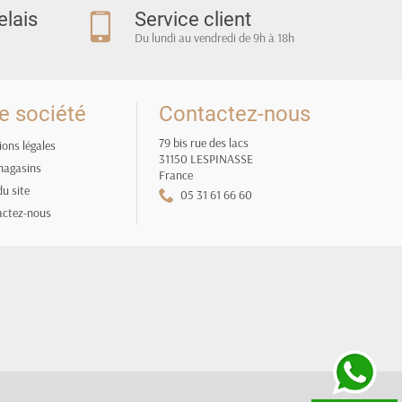
elais
Service client
Du lundi au vendredi de 9h à 18h
e société
Contactez-nous
79 bis rue des lacs
ons légales
31150 LESPINASSE
magasins
France
du site
05 31 61 66 60
actez-nous