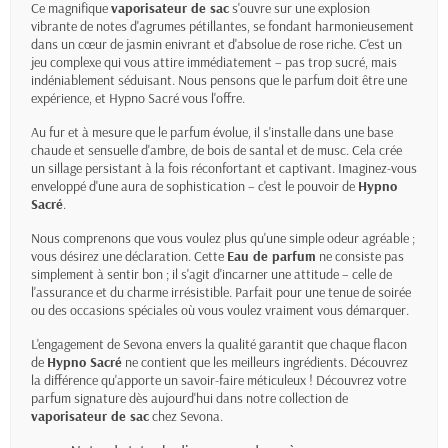
Ce magnifique
vaporisateur de sac
s'ouvre sur une explosion
vibrante de notes d'agrumes pétillantes, se fondant harmonieusement
dans un cœur de jasmin enivrant et d'absolue de rose riche. C'est un
jeu complexe qui vous attire immédiatement – pas trop sucré, mais
indéniablement séduisant. Nous pensons que le parfum doit être une
expérience, et Hypno Sacré vous l'offre.
Au fur et à mesure que le parfum évolue, il s'installe dans une base
chaude et sensuelle d'ambre, de bois de santal et de musc. Cela crée
un sillage persistant à la fois réconfortant et captivant. Imaginez-vous
enveloppé d'une aura de sophistication – c'est le pouvoir de
Hypno
Sacré
.
Nous comprenons que vous voulez plus qu'une simple odeur agréable ;
vous désirez une déclaration. Cette
Eau de parfum
ne consiste pas
simplement à sentir bon ; il s'agit d'incarner une attitude – celle de
l'assurance et du charme irrésistible. Parfait pour une tenue de soirée
ou des occasions spéciales où vous voulez vraiment vous démarquer.
L'engagement de Sevona envers la qualité garantit que chaque flacon
de
Hypno Sacré
ne contient que les meilleurs ingrédients. Découvrez
la différence qu'apporte un savoir-faire méticuleux ! Découvrez votre
parfum signature dès aujourd'hui dans notre collection de
vaporisateur de sac
chez Sevona.