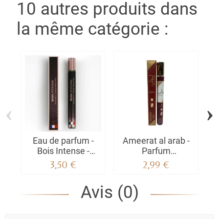
10 autres produits dans
la même catégorie :
‹
›
Eau de parfum -
Ameerat al arab -
Bois Intense -
Parfum
Parfum mixte
Vaporisateur de
3,50 €
2,99 €
sac 35 ML
Avis (0)