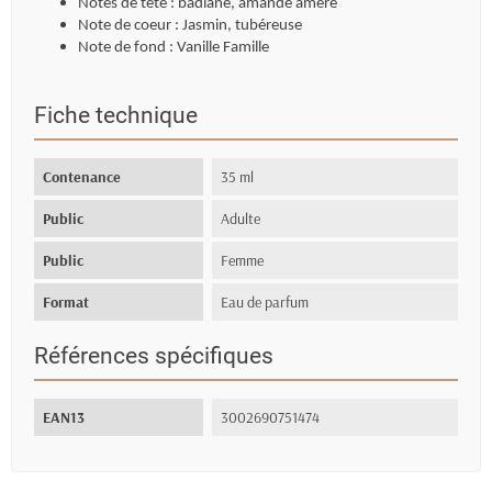
Notes de tete : badiane, amande amère
Note de coeur : Jasmin, tubéreuse
Note de fond : Vanille Famille
Fiche technique
Contenance
35 ml
Public
Adulte
Public
Femme
Format
Eau de parfum
Références spécifiques
EAN13
3002690751474