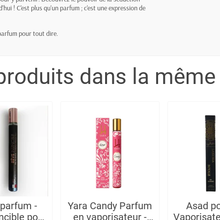
hui ! C'est plus qu'un parfum ; c'est une expression de
 parfum pour tout dire.
produits dans la même 
 parfum -
Yara Candy Parfum
Asad pou
ncible pour
en vaporisateur -
Vaporisate