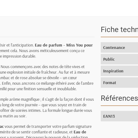
Fiche tech
sir et l'anticipation.
Eau de parfum - Miss You pour
Contenance
tement cela. Nous avons méticuleusement conçu ce
e impression durable.
Public
if. Nous commençons avec des notes de tête vives et
Inspiration
 une explosion initiale de fraîcheur. Au fur et à mesure
ambac et de rose absolue se dévoile – un cœur
Format
e. Enfin, nous ancrons ce mélange éthéré avec de l'ambre
lé pour une finition sensuelle et inoubliable.
Références
mple arôme magnifique ; il s'agit de la façon dont il vous
u long de votre journée – que vous soyez en train de
ofiter de soirées intimes. La formule longue durée vous
u matin au soir.
EAN13
ac
vous permet de transporter votre parfum signature
érite de se sentir confiante et radieuse, et
Eau de
our y parvenir. Découvrez le pouvoir de la séduction