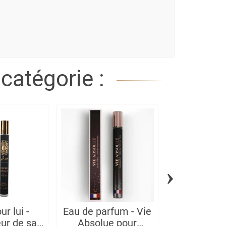
catégorie :
›
r lui -
Eau de parfum - Vie
Eau de pa
ur de sac
Absolue pour
Trésor No