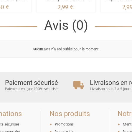
mme
35ml Eau de Parfum
Eau de P
50 €
2,99 €
2,9
M
Avis (0)
Aucun avis n'a été publié pour le moment.
Paiement sécurisé
Livraisons en r
Paiement en ligne 100% sécurisé
Livraison sous 2 à 5 jours
mations
Nos produits
Notr
ts sécurisés
Promotions
Menti
ons générales
Nouveautés
Nos 