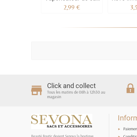
35 ML Yara Blanc
Ho
2,99 €
3,
"Moi" --
Click and collect
Tous les matins de 08h à 12h30 au
magasin
Infor
Paiemen
Conditi
Beauté Boutic devient Senova la boutique