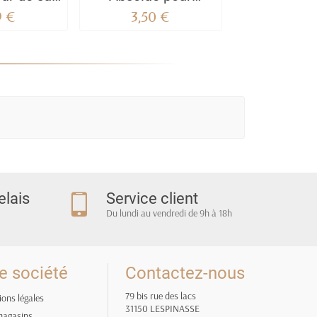
arfum 35
Femme
pour F
9 €
3,50 €
3,50
L
elais
Service client
Du lundi au vendredi de 9h à 18h
e société
Contactez-nous
79 bis rue des lacs
ons légales
31150 LESPINASSE
magasins