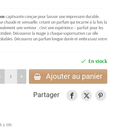
fum
captivante conçue pour laisser une impression durable.
e chaude et sensuelle, créant un parfum qui incarne à la fois la
eulement une senteur ; c'est une expérience – parfait pour les
otidien. Découvrez la magie à chaque vaporisation car elle
liables. Découvrez un parfum longue durée et embrassez votre
En stock
Ajouter au panier
Partager
h à 18h