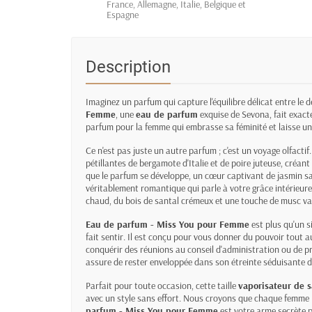
France, Allemagne, Italie, Belgique et
Espagne
Description
Imaginez un parfum qui capture l'équilibre délicat entre le dé
Femme
, une
eau de parfum
exquise de Sevona, fait exac
parfum pour la femme qui embrasse sa féminité et laisse un
Ce n'est pas juste un autre parfum ; c'est un voyage olfact
pétillantes de bergamote d'Italie et de poire juteuse, créant
que le parfum se développe, un cœur captivant de jasmin s
véritablement romantique qui parle à votre grâce intérieur
chaud, du bois de santal crémeux et une touche de musc vanil
Eau de parfum - Miss You pour Femme
est plus qu'un si
fait sentir. Il est conçu pour vous donner du pouvoir tout a
conquérir des réunions au conseil d'administration ou de pr
assure de rester enveloppée dans son étreinte séduisante d
Parfait pour toute occasion, cette taille
vaporisateur de s
avec un style sans effort. Nous croyons que chaque femme m
parfum - Miss You pour Femme
est votre arme secrète p