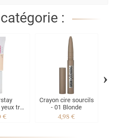
catégorie :
›
stay
Crayon cire sourcils
Deep Br
 yeux très
- 01 Blonde
Mascara C
rant
Sourcils
0 €
4,98 €
4,90
Precise Fibe