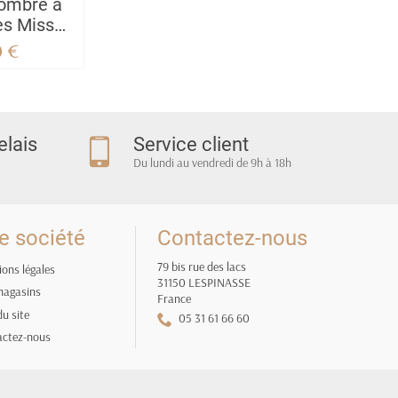
 ombre à
es Miss
ucci
0 €
elais
Service client
Du lundi au vendredi de 9h à 18h
e société
Contactez-nous
79 bis rue des lacs
ons légales
31150 LESPINASSE
magasins
France
du site
05 31 61 66 60
actez-nous