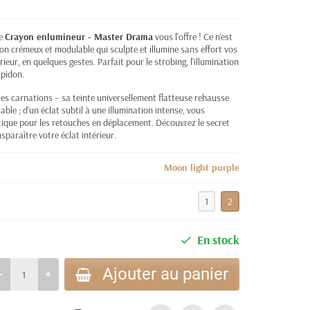
re
Crayon enlumineur - Master Drama
vous l'offre ! Ce n'est
n crémeux et modulable qui sculpte et illumine sans effort vos
ieur, en quelques gestes. Parfait pour le strobing, l'illumination
upidon.
es carnations – sa teinte universellement flatteuse rehausse
ble ; d'un éclat subtil à une illumination intense, vous
tique pour les retouches en déplacement. Découvrez le secret
nsparaître votre éclat intérieur.
Moon light purple
1
2
En stock
Ajouter au panier