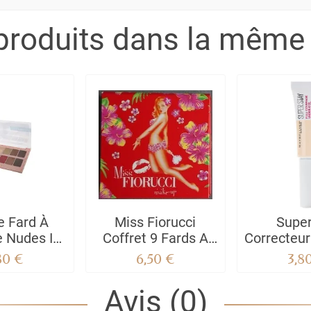
produits dans la même 
e Fard À
Miss Fiorucci
Super
e Nudes In
Coffret 9 Fards A
Correcteur
 City
Paupieres Gloss Et
couv
80 €
6,50 €
3,8
Blush
Avis (0)