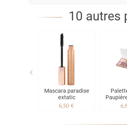
10 autres 
‹
Mascara paradise
Palett
extatic
Paupièr
The
6,50 €
6,