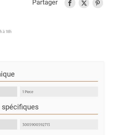
Partager
h à 18h
nique
1 Piece
 spécifiques
3005900592713