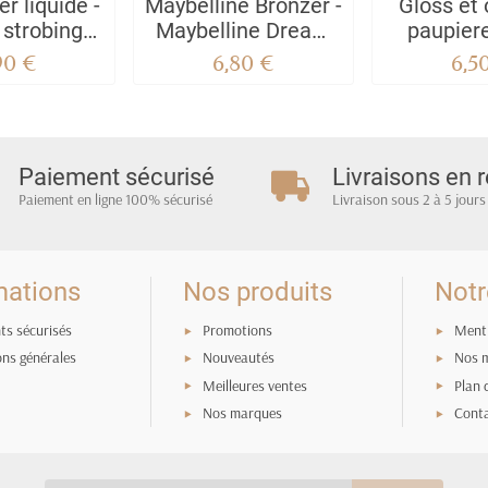
er liquide -
Maybelline Bronzer -
Gloss et
 strobing
Maybelline Dream
paupier
quid
Sun Polvos
Fior
90 €
6,80 €
6,5
Bronceadores
Paiement sécurisé
Livraisons en r
Paiement en ligne 100% sécurisé
Livraison sous 2 à 5 jours
mations
Nos produits
Notr
ts sécurisés
Promotions
Menti
ons générales
Nouveautés
Nos 
Meilleures ventes
Plan 
Nos marques
Cont