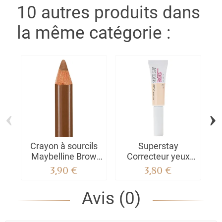
10 autres produits dans
la même catégorie :
‹
›
Crayon à sourcils
Superstay
Maybelline Brow
Correcteur yeux
Précise
très couvrant
P
3,90 €
3,80 €
Avis (0)