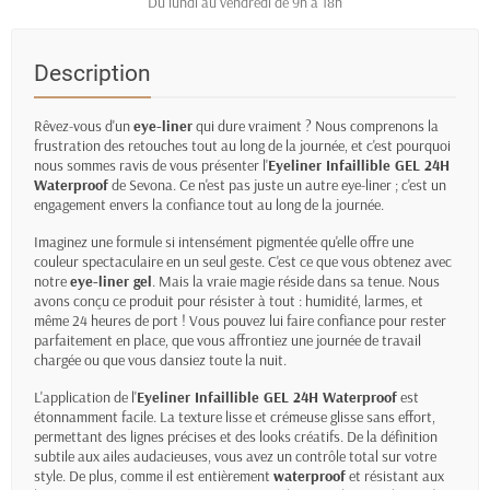
Du lundi au vendredi de 9h à 18h
Description
Rêvez-vous d'un
eye-liner
qui dure vraiment ? Nous comprenons la
frustration des retouches tout au long de la journée, et c'est pourquoi
nous sommes ravis de vous présenter l'
Eyeliner Infaillible GEL 24H
Waterproof
de Sevona. Ce n'est pas juste un autre eye-liner ; c'est un
engagement envers la confiance tout au long de la journée.
Imaginez une formule si intensément pigmentée qu'elle offre une
couleur spectaculaire en un seul geste. C'est ce que vous obtenez avec
notre
eye-liner gel
. Mais la vraie magie réside dans sa tenue. Nous
avons conçu ce produit pour résister à tout : humidité, larmes, et
même 24 heures de port ! Vous pouvez lui faire confiance pour rester
parfaitement en place, que vous affrontiez une journée de travail
chargée ou que vous dansiez toute la nuit.
L'application de l'
Eyeliner Infaillible GEL 24H Waterproof
est
étonnamment facile. La texture lisse et crémeuse glisse sans effort,
permettant des lignes précises et des looks créatifs. De la définition
subtile aux ailes audacieuses, vous avez un contrôle total sur votre
style. De plus, comme il est entièrement
waterproof
et résistant aux