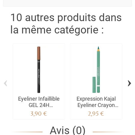
10 autres produits dans
la même catégorie :
‹
›
Eyeliner Infaillible
Expression Kajal
GEL 24H
Eyeliner Crayon
Waterproof
kohl
3,90 €
2,95 €
Avis (0)