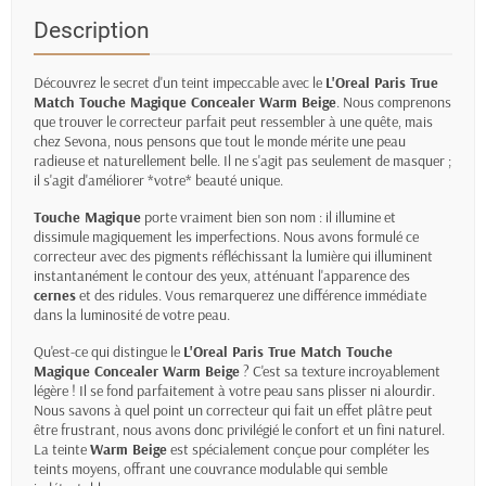
Description
Découvrez le secret d'un teint impeccable avec le
L'Oreal Paris True
Match Touche Magique Concealer Warm Beige
. Nous comprenons
que trouver le correcteur parfait peut ressembler à une quête, mais
chez Sevona, nous pensons que tout le monde mérite une peau
radieuse et naturellement belle. Il ne s'agit pas seulement de masquer ;
il s'agit d'améliorer *votre* beauté unique.
Touche Magique
porte vraiment bien son nom : il illumine et
dissimule magiquement les imperfections. Nous avons formulé ce
correcteur avec des pigments réfléchissant la lumière qui illuminent
instantanément le contour des yeux, atténuant l'apparence des
cernes
et des ridules. Vous remarquerez une différence immédiate
dans la luminosité de votre peau.
Qu'est-ce qui distingue le
L'Oreal Paris True Match Touche
Magique Concealer Warm Beige
? C'est sa texture incroyablement
légère ! Il se fond parfaitement à votre peau sans plisser ni alourdir.
Nous savons à quel point un correcteur qui fait un effet plâtre peut
être frustrant, nous avons donc privilégié le confort et un fini naturel.
La teinte
Warm Beige
est spécialement conçue pour compléter les
teints moyens, offrant une couvrance modulable qui semble