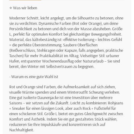
⭐ Was wir lieben
Moderner Schnitt, leicht angelegt, um die Silhouette zu betonen, ohne
sie zu verdichten. Dynamische Farben (Rot oder Orange), um deine
Persönlichkeit zu betonen und dich von der Masse abzuheben. Größe
L, perfekt für optimalen Komfort bei gleichzeitiger Bewegungsfreiheit.
Material, das kältebeständig ist: effektive Isolierung + leichtes Gefühl
= die perfekte Übereinstimmung. Saubere Oberflächen
(Reißverschluss, Stehkragen oder Kapuze, falls angegeben, praktische
Taschen) für mehr Praktikabilität im Alltag. Vielseitiger Stil: urbaner
Hafen, entspannter Wochenendausflug oder Natururlaub – Sie sind
bereit, den Winter mit Selbstvertrauen zu begegnen.
- Warum es eine gute Wahl ist
Rot und Orange sind Farben, die Aufmerksamkeit auf sich ziehen,
visuelle Wärme spenden und einem Winteroutfit Schwung verleihen.
Eine gut isolierte Daunenjacke ist eine Investition über mehrere
Saisons – wir setzen auf die Zukunft. Leicht zu kombinieren: Rohjeans
+ Sneaker für einen lässigen Look, aber auch Rock + Fußstiefel für
einen schickeren Stil. Größe L bietet ein gutes Gleichgewicht zwischen
Komfort und Ästhetik. Indem Sie ein gut gestaltetes Stück wählen,
reduzieren Sie Ihre Impulskäufe und konzentrieren sich auf
Nachhaltigkeit.