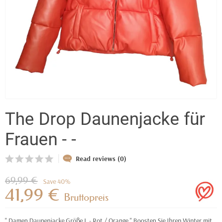
The Drop Daunenjacke für
Frauen - -
Read reviews (0)
69,99 €
Save 40%
41,99 €
Bruttopreis
" Damen Daunenjacke Größe L - Rot / Orange " Boosten Sie Ihren Winter mit