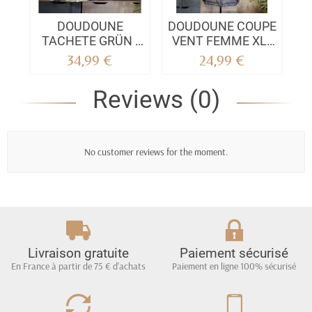
DOUDOUNE
DOUDOUNE COUPE
K
TACHETE GRÜN -
VENT FEMME XL -
XL |Urban Style
Urbane Eleganz &
34,99 €
24,99 €
zeitloser Schutz
Reviews (0)
No customer reviews for the moment.
Livraison gratuite
Paiement sécurisé
En France à partir de 75 € d'achats
Paiement en ligne 100% sécurisé