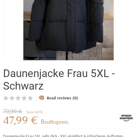
Daunenjacke Frau 5XL -
Schwarz
Read reviews (0)
79,99 €
Save 40%
47,99 €
Bruttopreis
Daunenjacke Frau 5XL sehr dick - XXL-Komfort & stilsicheres Auftreten