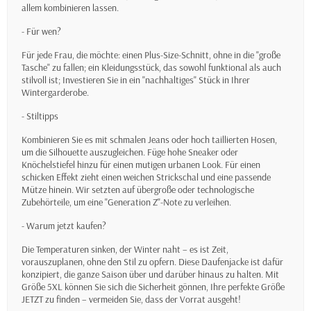
allem kombinieren lassen.
- Für wen?
Für jede Frau, die möchte: einen Plus-Size-Schnitt, ohne in die "große
Tasche" zu fallen; ein Kleidungsstück, das sowohl funktional als auch
stilvoll ist; Investieren Sie in ein "nachhaltiges" Stück in Ihrer
Wintergarderobe.
- Stiltipps
Kombinieren Sie es mit schmalen Jeans oder hoch taillierten Hosen,
um die Silhouette auszugleichen. Füge hohe Sneaker oder
Knöchelstiefel hinzu für einen mutigen urbanen Look. Für einen
schicken Effekt zieht einen weichen Strickschal und eine passende
Mütze hinein. Wir setzten auf übergroße oder technologische
Zubehörteile, um eine "Generation Z"-Note zu verleihen.
- Warum jetzt kaufen?
Die Temperaturen sinken, der Winter naht – es ist Zeit,
vorauszuplanen, ohne den Stil zu opfern. Diese Daufenjacke ist dafür
konzipiert, die ganze Saison über und darüber hinaus zu halten. Mit
Größe 5XL können Sie sich die Sicherheit gönnen, Ihre perfekte Größe
JETZT zu finden – vermeiden Sie, dass der Vorrat ausgeht!