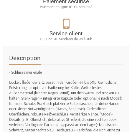
Paiement sécurisé
Paiement en ligne 100% sécurisé
Service client
Du lundi au vendredi de 9h à 18h
Description
- Schlüsselmerkmale
Locker, fließender Sitz passt in den Größen 44 bis 5XL. Gemütliche
Polsterung für optimale Isolierung bei Kälte. Wetterfestes
Außenmaterial (leichter Regen, Wind), um dich warm und trocken zu
halten. Stehkragen + integrierte Kapuze (oder optional je nach Modell)
für mehr Schutz. Praktisch platzierte Seitentaschen für deine Hände
oder kleine Notwendigkeiten (Handy, Schlüssel). Ordentliche
Oberflächen: robuste Reißverschluss, verstärkte Nähte, "Mode"-
Details (z. B. Oberstich, dekorative Streifen), die einen echten Look
verleihen. Verfügbare Farben (angepasst an den Lager): klassisches
Schwarz, Mitternachtsblau, Heidelgrau – Farbtöne, die sich leicht zu