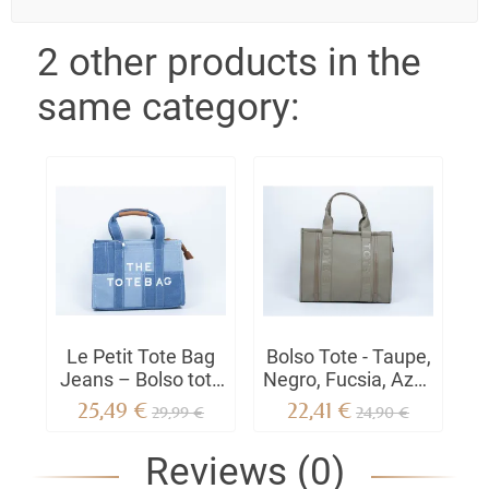
2 other products in the
same category:
Le Petit Tote Bag
Bolso Tote - Taupe,
Jeans – Bolso tote
Negro, Fucsia, Azul,
de vaquero
Rojo | Qué hay de
25,49 €
22,41 €
29,99 €
24,90 €
elegante y
nuevo
sostenible
Reviews (0)