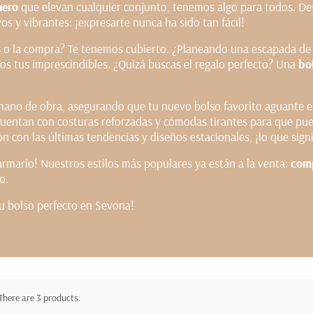
uero
que elevan cualquier conjunto, tenemos algo para todos. Des
s y vibrantes: ¡expresarte nunca ha sido tan fácil!
ros o la compra? Te tenemos cubierto. ¿Planeando una escapada d
os tus imprescindibles. ¿Quizá buscas el regalo perfecto? Una
bo
mano de obra, asegurando que tu nuevo bolso favorito aguante 
uentan con costuras reforzadas y cómodas tirantes para que pued
n con las últimas tendencias y diseños estacionales, ¡lo que sig
 armario! Nuestros estilos más populares ya están a la venta:
comp
o.
u bolso perfecto en Sevona!
There are 3 products.