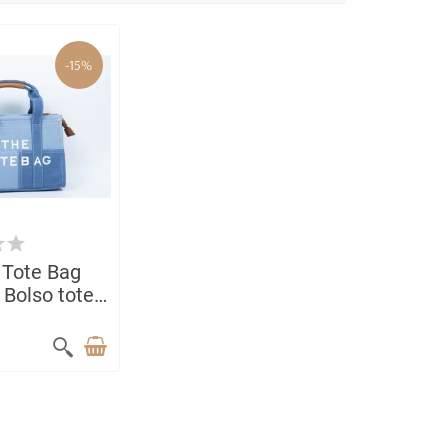
-15%
 Tote Bag
 Bolso tote
ero
e y
ble