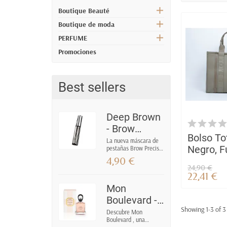
Boutique Beauté
Boutique de moda
PERFUME
Promociones
Best sellers
Deep Brown
- Brow
Bolso To
Precise
La nueva máscara de
Negro, F
pestañas Brow Precise
Fiber Filler
Fiber Filler de
4,90 €
Rojo | Q
Máscara de
Maybelline enriquece
24,90 €
con fibra y rellena las
nuevo
pestañas
22,41 €
cejas para
remodelarlas de forma
Mon
natural. Color: Marrón
Boulevard -
oscuro / Marrón
Showing 1-3 of 3
oscuro
Perfume
Descubre Mon
Boulevard , una
femenino