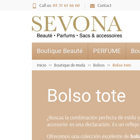
Call us:
05 31 61 66 60
Contact
Boutique Beauté
PERFUME
Bo
Inicio
Boutique de moda
Bolsos
Bolso tote
Bolso tote
¿Buscas la combinación perfecta de estilo 
accesorio: es una declaración. Es un reflej
Ofrecemos una colección excelente de
bols