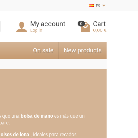
ES
My account
Cart
0
Log in
0,00 €
On sale
New products
os que una
bolsa de mano
es más que un
pare.
bolsos de lona
, ideales para recados