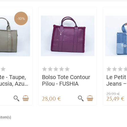
-10%
te - Taupe,
Bolso Tote Contour
Le Petit
ucsia, Azul,
Pilou - FUSHIA
Jeans –
ué hay de
de vaqu
29,99 €
elegant
28,00 €
25,49 €
sosteni
 item(s)