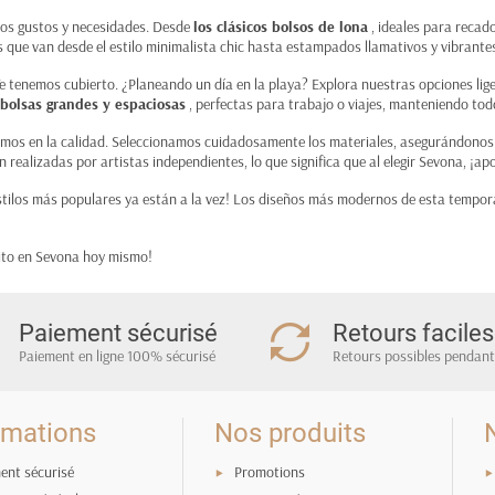
os gustos y necesidades. Desde
los clásicos bolsos de lona
, ideales para recad
 que van desde el estilo minimalista chic hasta estampados llamativos y vibrantes
Te tenemos cubierto. ¿Planeando un día en la playa? Explora nuestras opciones lige
bolsas grandes y espaciosas
, perfectas para trabajo o viajes, manteniendo todo
amos en la calidad. Seleccionamos cuidadosamente los materiales, asegurándono
alizadas por artistas independientes, lo que significa que al elegir Sevona, ¡apo
 estilos más populares ya están a la vez! Los diseños más modernos de esta tempor
ito en Sevona hoy mismo!
Paiement sécurisé
Retours faciles
Paiement en ligne 100% sécurisé
Retours possibles pendant
rmations
Nos produits
ent sécurisé
Promotions