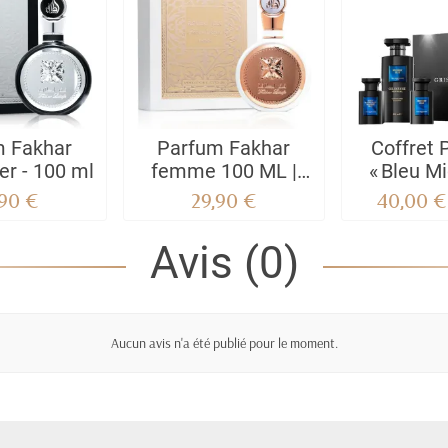
m Fakhar
Parfum Fakhar
Coffret 
ver - 100 ml
femme 100 ML |
« Bleu Mi
l'authentique by
Gris Mon
,90 €
29,90 €
40,00 €
Lattafa
Parfum 75
Douche 6
Avis (0)
Huile Sèc
Aucun avis n'a été publié pour le moment.