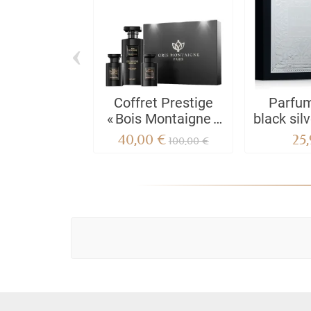
‹
Coffret Prestige
Parfu
« Bois Montaigne »
black sil
Gris Montaigne –
40,00 €
25
100,00 €
Parfum 75 ml + Gel
Douche 650 ml +
Huile Sèche 75 ml