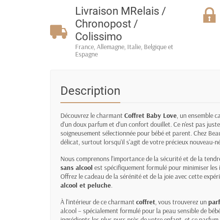
Livraison MRelais /
Chronopost /
Colissimo
France, Allemagne, Italie, Belgique et
Espagne
Description
Découvrez le charmant
Coffret Baby Love
, un ensemble c
d'un doux parfum et d'un confort douillet. Ce n'est pas jus
soigneusement sélectionnée pour bébé et parent. Chez Bea
délicat, surtout lorsqu'il s'agit de votre précieux nouveau-né
Nous comprenons l'importance de la sécurité et de la tendres
sans alcool
est spécifiquement formulé pour minimiser les i
Offrez le cadeau de la sérénité et de la joie avec cette exp
alcool et peluche
.
À l'intérieur de ce charmant
coffret
, vous trouverez un
par
alcool – spécialement formulé pour la peau sensible de béb
ingrédients les plus purs près de votre enfant, et ce parfum 