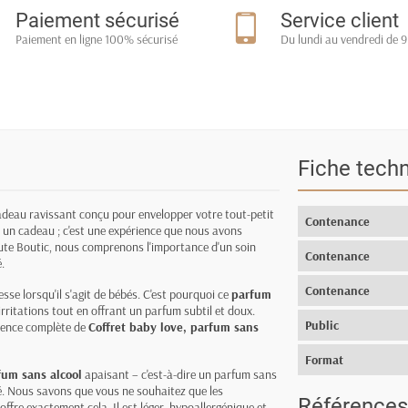
Paiement sécurisé
Service client
Paiement en ligne 100% sécurisé
Du lundi au vendredi de 9
Fiche tech
adeau ravissant conçu pour envelopper votre tout-petit
Contenance
te un cadeau ; c'est une expérience que nous avons
ute Boutic, nous comprenons l'importance d'un soin
Contenance
.
Contenance
se lorsqu'il s'agit de bébés. C'est pourquoi ce
parfum
rritations tout en offrant un parfum subtil et doux.
Public
érience complète de
Coffret baby love, parfum sans
Format
fum sans alcool
apaisant – c'est-à-dire un parfum sans
é. Nous savons que vous ne souhaitez que les
Références
offre exactement cela. Il est léger, hypoallergénique et