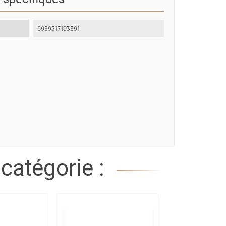
6939517193391
catégorie :