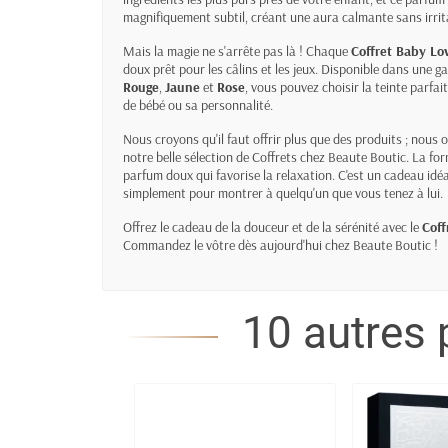
magnifiquement subtil, créant une aura calmante sans irrit
Mais la magie ne s'arrête pas là ! Chaque
Coffret Baby Lo
doux prêt pour les câlins et les jeux. Disponible dans une 
Rouge
,
Jaune
et
Rose
, vous pouvez choisir la teinte parfa
de bébé ou sa personnalité.
Nous croyons qu'il faut offrir plus que des produits ; nous of
notre belle sélection de
Coffrets
chez Beaute Boutic. La form
parfum doux qui favorise la relaxation. C'est un cadeau idé
simplement pour montrer à quelqu'un que vous tenez à lui.
Offrez le cadeau de la douceur et de la sérénité avec le
Coff
Commandez le vôtre dès aujourd'hui chez Beaute Boutic !
10 autres 