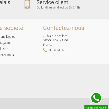
elais
Service client
Du lundi au vendredi de 9h à 18h
e société
Contactez-nous
79 bis rue des lacs
ons légales
31150 LESPINASSE
magasins
France
du site
05 31 61 66 60
actez-nous
Contactez nous !