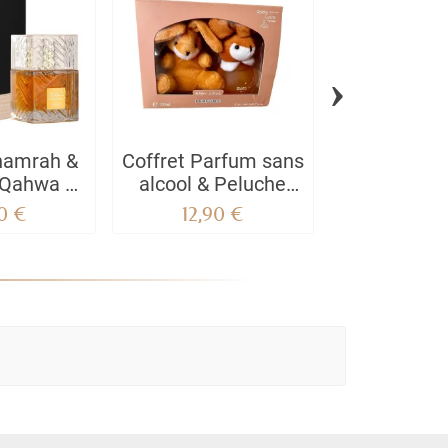
›
hamrah &
Coffret Parfum sans
Parfum F
Qahwa –
alcool & Peluche
black silver
Parfum
Baby Love - | Rose,
0 €
12,90 €
25,90
 Parfums
Bleu, Marron,
 Intenses
Pickachu..