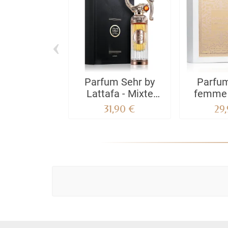
‹
Parfum Sehr by
Parfu
Lattafa - Mixte
femme 
Homme & Femme
l'authe
31,90 €
29
100 ML
La