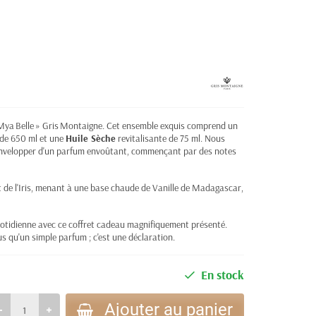
 Mya Belle » Gris Montaigne. Cet ensemble exquis comprend un
de 650 ml et une
Huile Sèche
revitalisante de 75 ml. Nous
envelopper d'un parfum envoûtant, commençant par des notes
t de l'Iris, menant à une base chaude de Vanille de Madagascar,
uotidienne avec ce coffret cadeau magnifiquement présenté.
us qu'un simple parfum ; c'est une déclaration.
En stock
Ajouter au panier