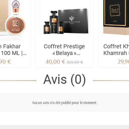
m Fakhar
Coffret Prestige
Coffret K
100 ML |
« Belaya »
Khamrah 
ntique by
Gris Montaigne -
Eau de 
,90 €
40,00 €
29,9
100,00 €
ttafa
Coffret Beauté
Unisexe |
Ultime – Soin &
Orientaux
Avis (0)
Éclat pour Elle
Aucun avis n'a été publié pour le moment.