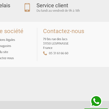
elais
Service client
Du lundi au vendredi de 9h à 18h
e société
Contactez-nous
79 bis rue des lacs
ons légales
31150 LESPINASSE
magasins
France
du site
05 31 61 66 60
actez-nous