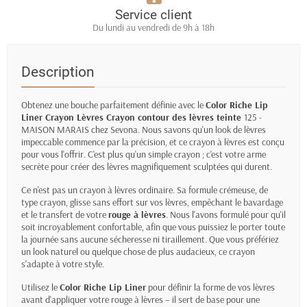
Service client
Du lundi au vendredi de 9h à 18h
Description
Obtenez une bouche parfaitement définie avec le
Color Riche Lip
Liner Crayon Lèvres Crayon contour des lèvres teinte
125 -
MAISON MARAIS chez Sevona. Nous savons qu'un look de lèvres
impeccable commence par la précision, et ce crayon à lèvres est conçu
pour vous l'offrir. C'est plus qu'un simple crayon ; c'est votre arme
secrète pour créer des lèvres magnifiquement sculptées qui durent.
Ce n'est pas un crayon à lèvres ordinaire. Sa formule crémeuse, de
type crayon, glisse sans effort sur vos lèvres, empêchant le bavardage
et le transfert de votre
rouge à lèvres
. Nous l'avons formulé pour qu'il
soit incroyablement confortable, afin que vous puissiez le porter toute
la journée sans aucune sécheresse ni tiraillement. Que vous préfériez
un look naturel ou quelque chose de plus audacieux, ce crayon
s'adapte à votre style.
Utilisez le
Color Riche Lip Liner
pour définir la forme de vos lèvres
avant d'appliquer votre rouge à lèvres – il sert de base pour une