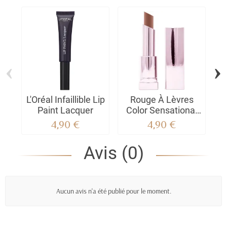
‹
›
L'Oréal Infaillible Lip
Rouge À Lèvres
Paint Lacquer
Color Sensational
Shine - 60
L
4,90 €
4,90 €
Chocolate Lust
Avis (0)
Aucun avis n'a été publié pour le moment.