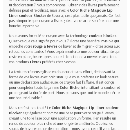
ni décoloration ? Nous comprenons ! Obtenir des lèvres parfaitement
définies peut être délicat, mais avec le
Color Riche Magique Lip
Liner couleur Blocker
de Sevona, c'est plus facile que jamais. Ce n'est
pas n'importe quel crayon à lèvres ; c'est votre arme secrète pour une
bouche impeccable.
Nous avons formulé ce crayon avec la technologie
couleur blocker
.
Qu'est-ce que cela signifie pour vous ? Il crée une barrière invisible qui
empêche votre
rouge à lèvres
de baver et de migrer – dites adieu aux
retouches constantes ! Vous expérimenterez une couleur vibrante qui
reste en place, heure après heure. Il fonctionne à merveille avec tous
vos produits
Lèvres
préférés chez Sevona.
La texture crémeuse glisse en douceur et sans effort, définissant la
forme de vos lèvres avec précision. Que vous préfériez un look naturel
ou une déclaration audacieuse, ce crayon fait l'affaire. Il est conçu
pour compléter toute la gamme
Color Riche
, intensifiant la couleur et
prolongeant la durée de port. Nous pensons que tout le monde mérite
une beauté durable !
Mais ce n'est pas tout ! Le
Color Riche Magique Lip Liner couleur
Blocker
agit également comme une base pour votre rouge à lèvres,
créant une toile lisse pour une application uniforme. Il en résulte un
rendu de couleur plus riche et une longévité améliorée. Oubliez les
soucis de bavures ou de décoloration – nous avons ce qu'il vous faut.