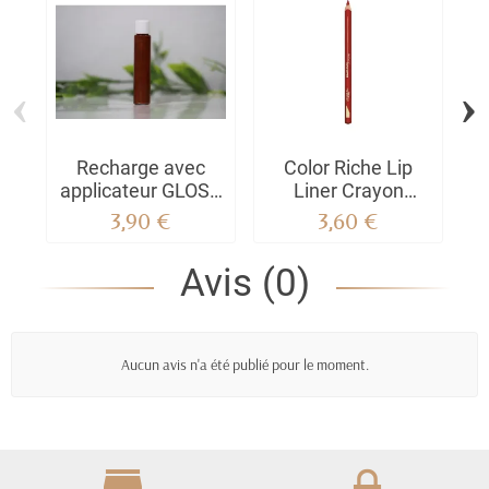
‹
›
Recharge avec
Color Riche Lip
L'
applicateur GLOSS
Liner Crayon
BIO ELYSAMBRE
Lèvres Crayon
3,90 €
3,60 €
contour des lèvres -
125 - MAISON
Avis (0)
MARAIS
Aucun avis n'a été publié pour le moment.