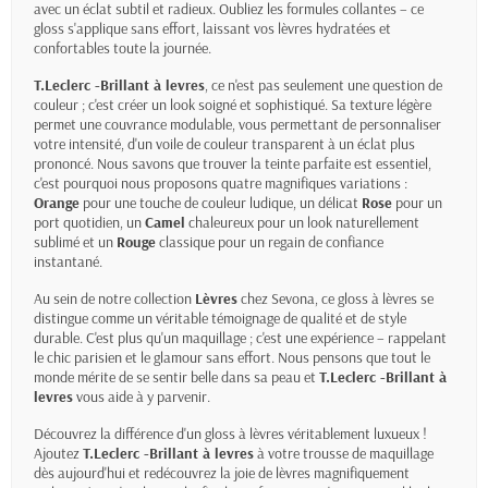
avec un éclat subtil et radieux. Oubliez les formules collantes – ce
gloss s'applique sans effort, laissant vos lèvres hydratées et
confortables toute la journée.
T.Leclerc -Brillant à levres
, ce n'est pas seulement une question de
couleur ; c'est créer un look soigné et sophistiqué. Sa texture légère
permet une couvrance modulable, vous permettant de personnaliser
votre intensité, d'un voile de couleur transparent à un éclat plus
prononcé. Nous savons que trouver la teinte parfaite est essentiel,
c'est pourquoi nous proposons quatre magnifiques variations :
Orange
pour une touche de couleur ludique, un délicat
Rose
pour un
port quotidien, un
Camel
chaleureux pour un look naturellement
sublimé et un
Rouge
classique pour un regain de confiance
instantané.
Au sein de notre collection
Lèvres
chez Sevona, ce gloss à lèvres se
distingue comme un véritable témoignage de qualité et de style
durable. C'est plus qu'un maquillage ; c'est une expérience – rappelant
le chic parisien et le glamour sans effort. Nous pensons que tout le
monde mérite de se sentir belle dans sa peau et
T.Leclerc -Brillant à
levres
vous aide à y parvenir.
Découvrez la différence d'un gloss à lèvres véritablement luxueux !
Ajoutez
T.Leclerc -Brillant à levres
à votre trousse de maquillage
dès aujourd'hui et redécouvrez la joie de lèvres magnifiquement