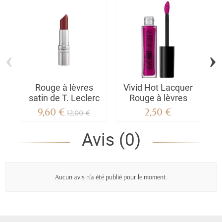
‹
›
Rouge à lèvres
Vivid Hot Lacquer
L'
satin de T. Leclerc
Rouge à lèvres
9,60 €
2,50 €
12,00 €
Avis (0)
Aucun avis n'a été publié pour le moment.