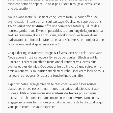
excellent point de départ. Ce n'est pas juste un rouge à lèvres ; c'est
une déclaration.
Nous avons méticuleusement conçu cette formule pour offrir une
pigmentation intense en un seul passage. Oubliez les superpositions –
Color Sensational Shine
offre une couvrance totale qui dure des
heures, gardant vos lèvres impeccables tout au long de la journée. La
texture crémeuse glisse en douceur, enveloppant vos lèvres d'une
hydratation confortable. Dites adieu à la sécheresse et bonjour à une
bouche souple et d'apparence saine !
Ce qui distingue vraiment
Rouge À Lèvres
, c'est son éclat captivant.
Nous avons infusé ce rouge à lèvres de particules réfléchissant la
lumière qui créent un effet dimensionnel, rendant vos lèvres plus
pleines et plus définies. Que vous alliez au travail, à une soirée entre
amis ou que vous souhaitiez simplement rehausser votre look de tous
les jours, ce rouge à lèvres est la touche finale parfaite.
Explorez notre large gamme de teintes chez Sevona ! Des rouges
classiques et des roses romantiques aux baies audacieuses et aux
nudes subtils – nous avons une
couleur de lèvres
pour chaque
occasion et chaque teint dans notre collection
Lèvres
. Nous nous
engageons à vous fournir des produits de beauté de haute qualité qui
vous permettent de vous exprimer.