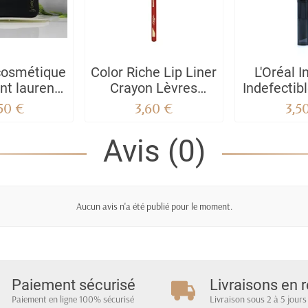
cosmétique
Color Riche Lip Liner
L'Oréal In
nt laurent
Crayon Lèvres
Indefectibl
 miniatures
Crayon contour des
,50 €
3,60 €
3,5
lèvres - 125 -
MAISON MARAIS
Avis (0)
Aucun avis n'a été publié pour le moment.
Paiement sécurisé
Livraisons en r
Paiement en ligne 100% sécurisé
Livraison sous 2 à 5 jours