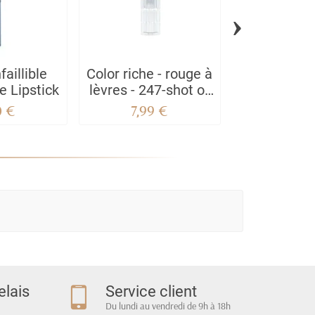
›
faillible
Color riche - rouge à
Bourjois 
e Lipstick
lèvres - 247-shot of
Lèvres Edi
sun
0 €
7,99 €
6,50
elais
Service client
Du lundi au vendredi de 9h à 18h