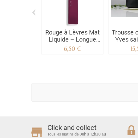
‹
Rouge à Lèvres Mat
Trousse 
Liquide – Longue
Yves sai
Tenue – Superstay
avec ses
6,50 €
15
Matte Ink
Click and collect
Tous les matins de 08h à 12h30 au