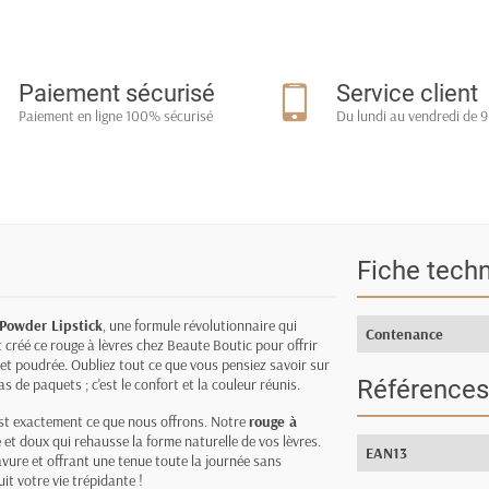
Paiement sécurisé
Service client
Paiement en ligne 100% sécurisé
Du lundi au vendredi de 9
Fiche tech
Powder Lipstick
, une formule révolutionnaire qui
Contenance
 créé ce rouge à lèvres chez Beaute Boutic pour offrir
t poudrée. Oubliez tout ce que vous pensiez savoir sur
as de paquets ; c'est le confort et la couleur réunis.
Références
'est exactement ce que nous offrons. Notre
rouge à
é et doux qui rehausse la forme naturelle de vos lèvres.
EAN13
vure et offrant une tenue toute la journée sans
it votre vie trépidante !