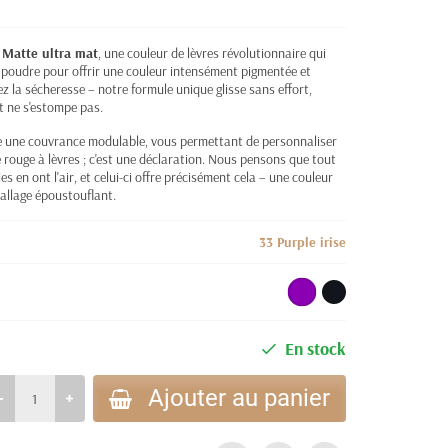
 Matte ultra mat
, une couleur de lèvres révolutionnaire qui
n poudre pour offrir une couleur intensément pigmentée et
z la sécheresse – notre formule unique glisse sans effort,
t ne s'estompe pas.
e une couvrance modulable, vous permettant de personnaliser
le rouge à lèvres ; c'est une déclaration. Nous pensons que tout
es en ont l'air, et celui-ci offre précisément cela – une couleur
allage époustouflant.
33 Purple irise
En stock
Ajouter au panier