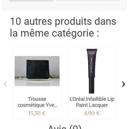
10 autres produits dans
la même catégorie :
‹
›
Trousse
L'Oréal Infaillible Lip
cosmétique Yves
Paint Lacquer
saint laurent avec
15,50 €
4,90 €
ses miniatures