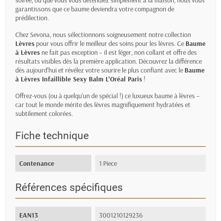
soirée, ou que vous vous détendiez simplement à la maison, nous vous
garantissons que ce baume deviendra votre compagnon de
prédilection.
Chez Sevona, nous sélectionnons soigneusement notre collection
Lèvres
pour vous offrir le meilleur des soins pour les lèvres. Ce
Baume
à Lèvres
ne fait pas exception – il est léger, non collant et offre des
résultats visibles dès la première application. Découvrez la différence
dès aujourd'hui et révélez votre sourire le plus confiant avec le
Baume
à Lèvres Infaillible Sexy Balm L'Oréal Paris
!
Offrez-vous (ou à quelqu'un de spécial !) ce luxueux baume à lèvres –
car tout le monde mérite des lèvres magnifiquement hydratées et
subtilement colorées.
Fiche technique
Contenance
1 Piece
Références spécifiques
EAN13
3001210129236