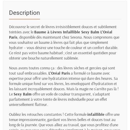
Description
Découvrez le secret de lèvres irrésistiblement douces et subtilement
teintées avec le
Baume à Lèvres Infaillible Sexy Balm L'Oréal
Paris
, disponible dès maintenant chez Sevona. Nous comprenons que
vous souhaitez un baume à lèvres qui fait plus que simplement
hydrater – vous désirez une touche de couleur et un confort durable.
Ce n'est pas votre baume habituel ; c'est un essentiel quotidien pour
obtenir une bouche naturellement sublimée.
Nous avons toutes connu ça : des lèvres sèches et gercées qui sont
tout sauf embrassables.
L'Oréal Paris
a formulé ce baume avec
expertise pour offrir une hydratation intense qui dure des heures. Sa
formule unique fond sur vos lèvres, les enveloppant d'hydratation et
les laissant incroyablement douces. Mais la magie ne s'arrête pas là !
Le
Sexy Balm
offre un voile de couleur transparent, s'adaptant
parfaitement à votre teinte de lèvres individuelle pour un effet
universellement flatteur.
Oubliez les retouches constantes ! Cette formule
infaillible
offre une
tenue impressionnante, gardant vos lèvres belles et douces tout au
long de la journée. Que vous alliez au travail, que vous profitiez d'une