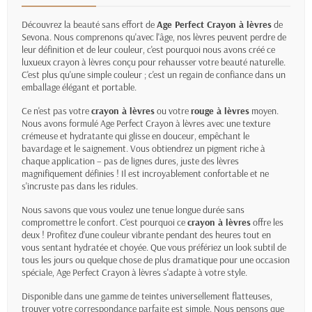
Découvrez la beauté sans effort de
Age Perfect Crayon à lèvres
de
Sevona. Nous comprenons qu'avec l'âge, nos lèvres peuvent perdre de
leur définition et de leur couleur, c'est pourquoi nous avons créé ce
luxueux crayon à lèvres conçu pour rehausser votre beauté naturelle.
C'est plus qu'une simple couleur ; c'est un regain de confiance dans un
emballage élégant et portable.
Ce n'est pas votre
crayon à lèvres
ou votre
rouge à lèvres
moyen.
Nous avons formulé Age Perfect Crayon à lèvres avec une texture
crémeuse et hydratante qui glisse en douceur, empêchant le
bavardage et le saignement. Vous obtiendrez un pigment riche à
chaque application – pas de lignes dures, juste des lèvres
magnifiquement définies ! Il est incroyablement confortable et ne
s'incruste pas dans les ridules.
Nous savons que vous voulez une tenue longue durée sans
compromettre le confort. C'est pourquoi ce
crayon à lèvres
offre les
deux ! Profitez d'une couleur vibrante pendant des heures tout en
vous sentant hydratée et choyée. Que vous préfériez un look subtil de
tous les jours ou quelque chose de plus dramatique pour une occasion
spéciale, Age Perfect Crayon à lèvres s'adapte à votre style.
Disponible dans une gamme de teintes universellement flatteuses,
trouver votre correspondance parfaite est simple. Nous pensons que