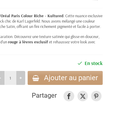
'Oréal Paris Colour Riche - Kultured
. Cette nuance exclusive
 rock chic de Karl Lagerfeld. Nous avons mélangé une couleur
he Satin, offrant un fini richement pigmenté et facile à porter.
claration. Découvrez une texture satinée qui glisse en douceur,
 d'un
rouge à lèvres exclusif
et rehaussez votre look avec
En stock
Ajouter au panier
Partager