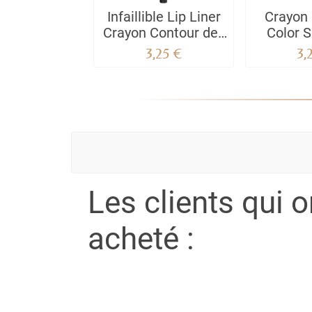
Infaillible Lip Liner
Crayon 
Crayon Contour des
Color 
Lèvres
3,25 €
3,
Les clients qui 
acheté :