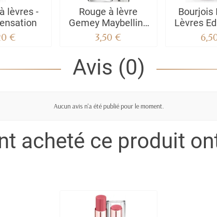
à lèvres -
Rouge à lèvre
Bourjois
Sensation
Gemey Maybelline
Lèvres Ed
Color Sensational
20 €
3,50 €
6,5
Avis (0)
Aucun avis n'a été publié pour le moment.
ont acheté ce produit o