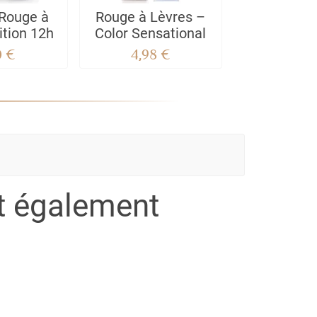
 Rouge à
Rouge à Lèvres –
Rouge à 
ition 12h
Color Sensational
supersta
0 €
4,98 €
4,50
nt également