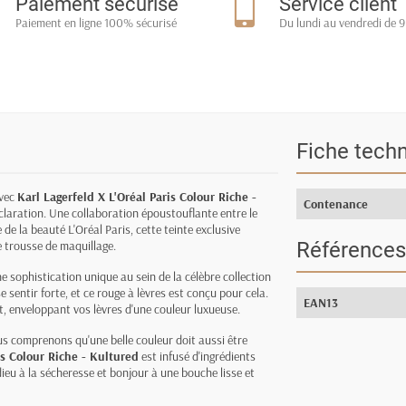
Paiement sécurisé
Service client
Paiement en ligne 100% sécurisé
Du lundi au vendredi de 9
Fiche tech
avec
Karl Lagerfeld X L'Oréal Paris Colour Riche -
Contenance
déclaration. Une collaboration époustouflante entre le
de la beauté L'Oréal Paris, cette teinte exclusive
 trousse de maquillage.
Références
e sophistication unique au sein de la célèbre collection
sentir forte, et ce rouge à lèvres est conçu pour cela.
EAN13
t, enveloppant vos lèvres d'une couleur luxueuse.
us comprenons qu'une belle couleur doit aussi être
is Colour Riche - Kultured
est infusé d'ingrédients
ieu à la sécheresse et bonjour à une bouche lisse et