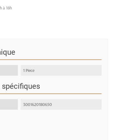
h à 18h
nique
1 Piece
 spécifiques
3001620180650