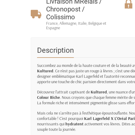
Livraison MRelais /
Chronopost /
Colissimo
France, Allemagne, Italie, Belgique et
Espagne
Description
Succombez au monde de la haute couture et de la beauté 
Kultured
. Ce n'est pas juste un rouge à lèvres ; c'est une 
designer emblématique Karl Lagerfeld et l'autorité reconnue 
apporte une touche de chic parisien directement dans votre
Découvrez l'attrait captivant de
Kultured
, une nuance d'un
Colour Riche
. Nous croyons que chaque femme mérite de se 
La formule riche et intensément pigmentée glisse sans effor
Mais cela ne s'arrête pas à l'esthétique époustouflante. No
confortable ! C'est pourquoi
Karl Lagerfeld X L'Oréal Par
nourrissants qui
hydratent
activement vos lèvres. Dites ad
souple toute la journée.