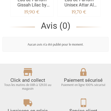
Gissah Lilac by
Unisex Attar Al
Sultan El Waha 100
Wesal by Al
19,90 €
19,70 €
ml
Wataniah 100 ML
Avis (0)
Aucun avis n'a été publié pour le moment.
Click and collect
Paiement sécurisé
Tous les matins de 08h à 12h30 au
Paiement en ligne 100% sécurisé
magasin
Livraisons en relais
Service client