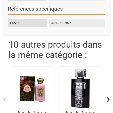
Références spécifiques
EAN13
762497382877
10 autres produits dans
la même catégorie :
‹
›
Eau de Parfum
Eau de Parfum