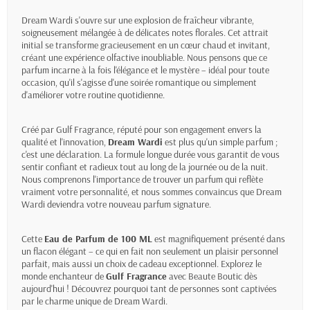
Dream Wardi s'ouvre sur une explosion de fraîcheur vibrante,
soigneusement mélangée à de délicates notes florales. Cet attrait
initial se transforme gracieusement en un cœur chaud et invitant,
créant une expérience olfactive inoubliable. Nous pensons que ce
parfum incarne à la fois l'élégance et le mystère – idéal pour toute
occasion, qu'il s'agisse d'une soirée romantique ou simplement
d'améliorer votre routine quotidienne.
Créé par Gulf Fragrance, réputé pour son engagement envers la
qualité et l'innovation,
Dream Wardi
est plus qu'un simple parfum ;
c'est une déclaration. La formule longue durée vous garantit de vous
sentir confiant et radieux tout au long de la journée ou de la nuit.
Nous comprenons l'importance de trouver un parfum qui reflète
vraiment votre personnalité, et nous sommes convaincus que Dream
Wardi deviendra votre nouveau parfum signature.
Cette
Eau de Parfum de 100 ML
est magnifiquement présenté dans
un flacon élégant – ce qui en fait non seulement un plaisir personnel
parfait, mais aussi un choix de cadeau exceptionnel. Explorez le
monde enchanteur de
Gulf Fragrance
avec Beaute Boutic dès
aujourd'hui ! Découvrez pourquoi tant de personnes sont captivées
par le charme unique de Dream Wardi.