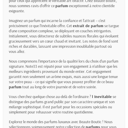
pour ceux qui apprécient le véritable art olfactif. Chez Beaute Boutic,
nous sommes ravis d'offrir ce
parfum
exceptionnel à notre clientèle
exigeante.
Imaginez un parfum qui incarne la confiance et l'attrait – c'est
précisément ce que l'Inévitable offre. Cet
extrait de parfum
se targue
d'une composition complexe, se déployant en couches intrigantes.
Initialement, vous détecterez de subtiles nuances florales qui évoluent
gracieusement vers un cœur chaud et invitant. Les notes de fond sont
riches et durables, laissant une impression inoubliable partout où
vous allez.
Nous comprenons l'importance de la qualité lors du choix d'un parfum
signature. Note33 est réputé pour son engagement à n'utiliser que les
meilleurs ingrédients provenant du monde entier. Cet engagement
garantit non seulement un arôme exquis, mais aussi une longue tenue
sur votre peau – ce qui signifie que vous pouvez profiter de ce beau
parfum
tout au long de votre journée et de votre soirée.
Vous cherchez quelque chose au-delà de l'ordinaire ?
l Inevitable
se
distingue des parfums grand public par son caractère unique et son
mélange sophistiqué. Il est parfait pour les occasions spéciales ou
simplement pour rehausser votre routine quotidienne.
Explorez le monde des parfums luxueux avec Beaute Boutic ! Nous
sélectionnons soigneusement notre collection de
parfums
pour vous