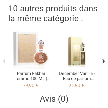
10 autres produits dans
la même catégorie :
‹
›
Parfum Fakhar
December Vanilla -
femme 100 ML |
Eau de parfum
l'authentique by
Vanille élégant &
29,90 €
23,80 €
Lattafa
sensuel| Paris
Corner
Avis (0)