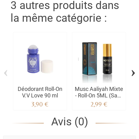
3 autres produits dans
la même catégorie :
‹
›
Déodorant Roll-On
Musc Aaliyah Mixte
D
V.V Love 90 ml
- Roll-On 5ML (Sans
Alcool)
3,90 €
2,99 €
Avis (0)