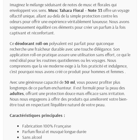
Imaginez le mélange séduisant de notes de musc et florales qui
enveloppent vos sens.
Musc Tahara Floral - Note 33
offre un voyage
olfactif unique, allant au-delà de la simple protection contre les
odeurs pour offrir une expérience véritablement luxueuse. Nous avons
soigneusement équilibré ces éléments pour créer un parfum à la fois
captivant et réconfortant.
Ce
déodorant roll-on
polyvalent est parfait pour quiconque
recherche une fraîcheur durable avec une touche d'élégance. Son
application roll-on pratique assure une utilisation sans effort, ce qui le
rend idéal pour les routines quotidiennes ou les voyages. Nous
comprenons que la vie moderne exige à la fois praticité et indulgence,
c'est pourquoi nous avons créé ce produit pour hommes et femmes .
Avec une généreuse capacité de
50 ml
, vous pouvez profiter plus
longtemps de ce parfum enchanteur. Il est formulé pour la peau des
adultes
, offrant une protection douce mais efficace sans irritation.
Nous nous engageons à offrir des produits qui améliorent votre bien-
être tout en respectant l'équilibre naturel de votre peau.
Caractéristiques principales :
Fabrication 100% Française
Parfum floral et musqué longue durée
Sans alcool