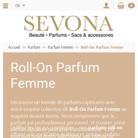
FR
0
Accueil
Parfum
Parfum Femme
Roll-On Parfum Femme
Roll-On Parfum
Femme
Découvrez un monde de parfums captivants avec
notre exquise collection de
Roll-On Parfum Femme
au
magasin Beaute Boutic. Nous comprenons que le
parfum est profondément personnel, et trouver
votre
Oubliez les sprays compliqués – nos
parfums roll-on
parfum signature peut être transformateur. C'est
offrent une application pratique et précise, parfaite
pourquoi nous avons sélectionné une gamme de