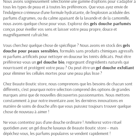
Nous avons soigneusement sélectionné une gamme d'options pour s'adapter à
tous les types de peau et à toutes les préférences. Que vous ayez envie de
l'indulgence crémeuse d'une formule hydratante, de l'explosion acidulée des
parfums d'agrumes, ou du calme apaisant de la lavande et de la camomille,
nous avons quelque chose pour vous. Explorez des
gels douche parfumés
conçus pour éveiller vos sens et laisser votre peau propre, douce et
magnifiquement rafraîchie.
Vous cherchez quelque chose de spécifique ? Nous avons en stock des
gels
douche pour peaux sensibles
, formulés sans produits chimiques agressifs
ni parfums artificiels pour nettoyer en douceur les teints délicats. Peut-être
préféreriez-vous un
gel douche bio
, regorgeant d'ingrédients naturels qui
nourrissent et protègent votre peau ? Ou peut-être un
gel douche exfoliant
pour éliminer les cellules mortes pour une peau plus lisse ?
Chez Beaute Boutic store, nous comprenons que les besoins de chacun sont
différents, c'est pourquoi notre sélection comprend des options de grandes
marques ainsi que de nouvelles découvertes passionnantes. Nous mettons
constamment à jour notre inventaire avec les dernières innovations en
matière de soins de douche afin que vous puissiez toujours trouver quelque
chose de nouveau à aimer !
Ne vous contentez pas d'une douche ordinaire ! Améliorez votre rituel
quotidien avec un gel douche luxueux de Beaute Boutic store – mais
dépêchez-vous, les parfums populaires se vendent rapidement !