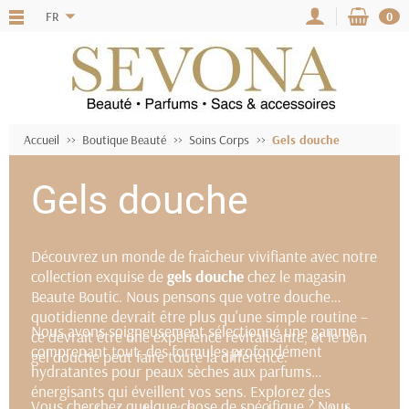
FR
0
Accueil
Boutique Beauté
Soins Corps
Gels douche
Gels douche
Découvrez un monde de fraîcheur vivifiante avec notre
collection exquise de
gels douche
chez le magasin
Beaute Boutic. Nous pensons que votre douche
quotidienne devrait être plus qu'une simple routine –
Nous avons soigneusement sélectionné une gamme
ce devrait être une expérience revitalisante, et le bon
comprenant tout, des formules profondément
gel douche peut faire toute la différence.
hydratantes pour peaux sèches aux parfums
énergisants qui éveillent vos sens. Explorez des
Vous cherchez quelque chose de spécifique ? Nous