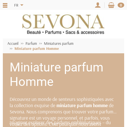
FR
0
Accueil
Parfum
Miniatures parfum
Miniature parfum Homme
Miniature parfum
Homme
Découvrez un monde de senteurs sophistiquées avec
la collection exquise de
miniature parfum homme
de
Sevona. Nous comprenons que trouver votre parfum
signature est un voyage personnel, et parfois, vous
Imaginez explorer des parfums emblématiques – du
voulez des options. C'est pourquoi nous avons