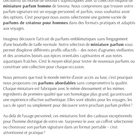
Découvrez un monde de senteurs sophistiquées avec la collection exquise de
miniature parfum homme
de Sevona. Nous comprenons que trouver votre
parfum signature est un voyage personnel, et parfois, vous souhaitez avoir
des options. C'est pourquoi nous avons sélectionné une gamme variée de
parfums de créateur pour hommes
dans des formats pratiques et adaptés
aux voyages.
Imaginez découvrir l'attrait de parfums emblématiques sans l'engagement
d'une bouteille de taille normale. Notre sélection de
miniature parfum
vous
permet d'explorer différents profils olfactifs – des notes d'agrumes vivifiantes
et des aromates boisés aux épices orientales captivantes et aux notes
aquatiques fraîches. C'est le moyen idéal pour tester de nouveaux parfums ou
constituer une collection pour chaque occasion.
Nous pensons que tout le monde mérite d'avoir accès au luxe, c'est pourquoi
nous proposons ces
parfums abordables
sans compromettre la qualité.
Chaque miniature est fabriquée avec le même dévouement et les mêmes
ingrédients de première qualité que son homologue plus grand, garantissant
une expérience olfactive authentique. Elles sont idéales pour les voyages, les
sacs de sport ou simplement pour découvrir votre prochain parfum préféré !
Au-delà de l'usage personnel, ces miniatures font des cadeaux exceptionnels
pour l'homme distingué de votre vie. Surprenez-le avec un coffret sélectionné
ou choisissez son parfum signature dans un format portable – c'est
attentionné et pratique !