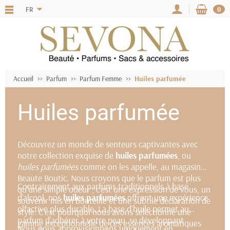
FR
0
Accueil
Parfum
Parfum Femme
Huiles parfumée
Huiles parfumée
Découvrez un monde de senteurs captivantes avec
notre collection exquise de
huiles parfumées
, ou
huiles parfumées
comme on les appelle, au magasin
Beaute Boutic. Nous croyons que le parfum est plus
Contrairement aux parfums traditionnels à base
qu'une simple odeur ; c'est une expression de vous, un
d'alcool, nos
huiles parfumées
offrent une expérience
souvenir mis en bouteille et une subtile déclaration de
olfactive plus durable. La base d'huile permet au
style. C'est pourquoi nous avons sélectionné une
parfum d'adhérer à votre peau, se développant
gamme exceptionnelle de ces essences aromatiques
Nous nous approvisionnons uniquement en