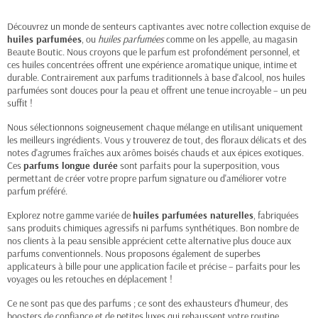
Découvrez un monde de senteurs captivantes avec notre collection exquise de
huiles parfumées
, ou
huiles parfumées
comme on les appelle, au magasin
Beaute Boutic. Nous croyons que le parfum est profondément personnel, et
ces huiles concentrées offrent une expérience aromatique unique, intime et
durable. Contrairement aux parfums traditionnels à base d'alcool, nos huiles
parfumées sont douces pour la peau et offrent une tenue incroyable – un peu
suffit !
Nous sélectionnons soigneusement chaque mélange en utilisant uniquement
les meilleurs ingrédients. Vous y trouverez de tout, des floraux délicats et des
notes d'agrumes fraîches aux arômes boisés chauds et aux épices exotiques.
Ces
parfums longue durée
sont parfaits pour la superposition, vous
permettant de créer votre propre parfum signature ou d'améliorer votre
parfum préféré.
Explorez notre gamme variée de
huiles parfumées naturelles
, fabriquées
sans produits chimiques agressifs ni parfums synthétiques. Bon nombre de
nos clients à la peau sensible apprécient cette alternative plus douce aux
parfums conventionnels. Nous proposons également de superbes
applicateurs à bille pour une application facile et précise – parfaits pour les
voyages ou les retouches en déplacement !
Ce ne sont pas que des parfums ; ce sont des exhausteurs d'humeur, des
boosters de confiance et de petites luxes qui rehaussent votre routine