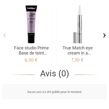
‹
›
Face studio Prime
True Match eye
Base de teint
cream in a
illuminatrice aux
Concealer - Amber
F
6,50 €
7,50 €
micro-perles 60
Protectrice
Avis (0)
Aucun avis n'a été publié pour le moment.