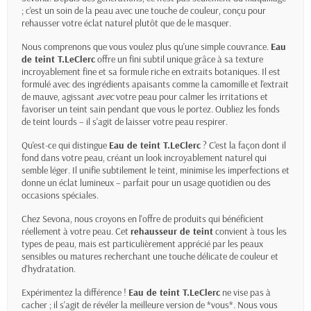
; c'est un soin de la peau avec une touche de couleur, conçu pour
rehausser votre éclat naturel plutôt que de le masquer.
Nous comprenons que vous voulez plus qu'une simple couvrance.
Eau
de teint T.LeClerc
offre un fini subtil unique grâce à sa texture
incroyablement fine et sa formule riche en extraits botaniques. Il est
formulé avec des ingrédients apaisants comme la camomille et l'extrait
de mauve, agissant
avec
votre peau pour calmer les irritations et
favoriser un teint sain pendant que vous le portez. Oubliez les fonds
de teint lourds – il s'agit de laisser votre peau respirer.
Qu'est-ce qui distingue
Eau de teint T.LeClerc
? C'est la façon dont il
fond dans votre peau, créant un look incroyablement naturel qui
semble léger. Il unifie subtilement le teint, minimise les imperfections et
donne un éclat lumineux – parfait pour un usage quotidien ou des
occasions spéciales.
Chez Sevona, nous croyons en l'offre de produits qui bénéficient
réellement à votre peau. Cet
rehausseur de teint
convient à tous les
types de peau, mais est particulièrement apprécié par les peaux
sensibles ou matures recherchant une touche délicate de couleur et
d'hydratation.
Expérimentez la différence !
Eau de teint T.LeClerc
ne vise pas à
cacher ; il s'agit de révéler la meilleure version de *vous*. Nous vous