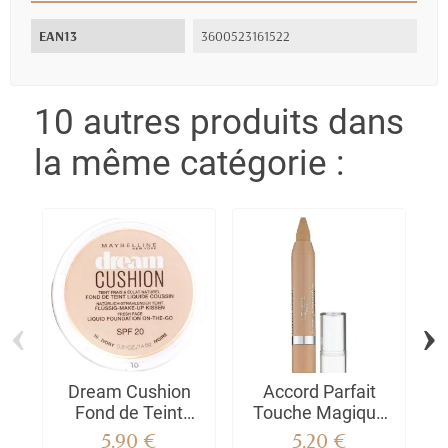
EAN13
3600523161522
10 autres produits dans
la même catégorie :
‹
›
Dream Cushion
Accord Parfait
Fond de Teint
Touche Magique
Liquide Coussin
Crayon Correcteur
F
5,90 €
5,20 €