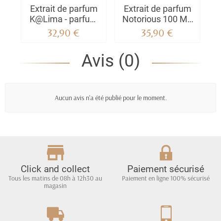
Extrait de parfum
Extrait de parfum
P
K@Lima - parfum
Notorious 100 ML
B
Mixte | Authentique
de Note 33
32,90 €
35,90 €
Note 33
Avis (0)
Aucun avis n'a été publié pour le moment.
Click and collect
Paiement sécurisé
Tous les matins de 08h à 12h30 au
Paiement en ligne 100% sécurisé
magasin