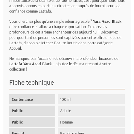
l'importance de la qualité et de l'authenticité, c'est pourquoi nous nous
approvisionnons en parfums directement auprès de fournisseurs de
confiance comme Lattafa.
Vous cherchez plus qu'une simple odeur agréable ?
Yara Asad Black
offre confiance et allure à chaque vaporisation. Explorez les
profondeurs de cet arôme enchanteur dès aujourd'hui ! Découvrez
pourquoi tant de personnes sont captivées par cette offre unique de
Lattafa, disponible ici chez Beaute Boutic dans notre catégorie
Accueil
.
Ne manquez pas l'occasion de découvrir la profondeur luxueuse de
Lattafa Yara Asad Black
– ajoutez-le dès maintenant à votre
collection !
Fiche technique
Contenance
100 ml
Public
Adulte
Public
Homme
Format
Eau de parfum