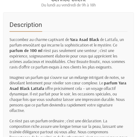
Du lundi au vendredi de 9h à 18h
Description
Succombez au charme captivant de
Yara Asad Black
de Lattafa, un
parfum envoûtant qui incarne la sophistication et le mystère. Ce
parfum de 100 ml
n'est pas seulement une senteur ; c'est une
expérience, soigneusement élaborée pour ceux qui apprécient les
arômes audacieux et inoubliables. Chez Beaute Boutic, nous sommes
ravis d'offrir ce parfum exquis à nos clients les plus exigeants.
Imaginez un parfum qui s'ouvre sur un mélange intrigant de notes, se
dévoilant lentement pour révéler son cœur complexe. Le
parfum Yara
Asad Black Lattafa
offre précisément cela – un voyage olfactif
dynamique. Il est parfait pour le soir, les occasions spéciales, ou
chaque fois que vous souhaitez laisser une impression durable. Nous
pensons que ce parfum deviendra rapidement votre signature
olfactive.
Ce n'est pas un parfum ordinaire ; c'est une déclaration. La
composition riche assure une longue tenue sur la peau, laissant une
traînée d'élégance partout où vous allez. Nous comprenons