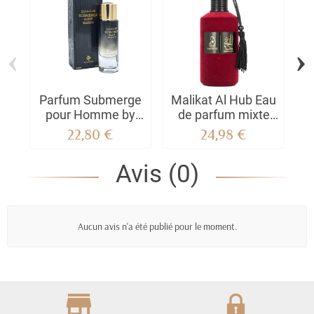
‹
›
Parfum Submerge
Malikat Al Hub Eau
P
pour Homme by
de parfum mixte
MyPerfumes |
100 ml - Arabiyat
22,80 €
24,98 €
Elégance Intense &
Charisme Moderne
Avis (0)
Aucun avis n'a été publié pour le moment.