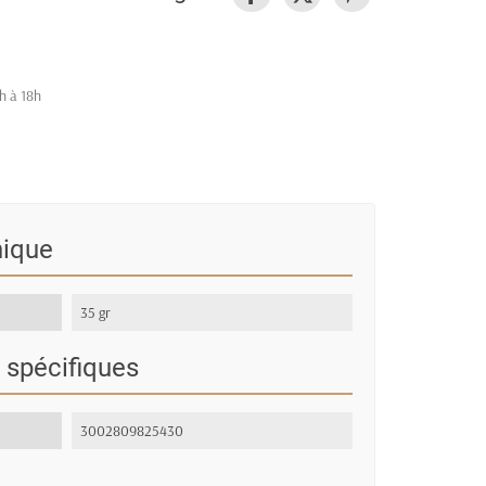
h à 18h
nique
35 gr
 spécifiques
3002809825430