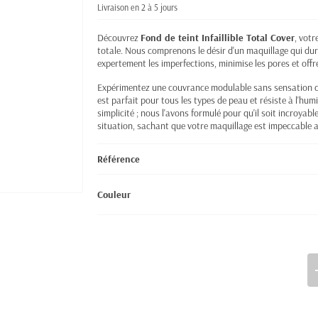
Livraison en 2 à 5 jours
Découvrez
Fond de teint Infaillible Total Cover
, vot
totale. Nous comprenons le désir d'un maquillage qui dure 
expertement les imperfections, minimise les pores et offre
Expérimentez une couvrance modulable sans sensation de
est parfait pour tous les types de peau et résiste à l'hum
simplicité ; nous l'avons formulé pour qu'il soit incroyab
situation, sachant que votre maquillage est impeccable 
Référence
Couleur