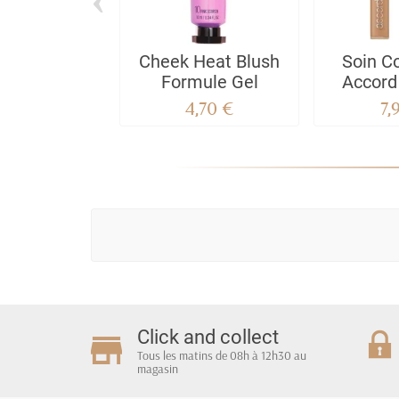
Cheek Heat Blush
Soin C
Formule Gel
Accord 
7D/W A
4,70 €
7,
Click and collect
Tous les matins de 08h à 12h30 au
magasin