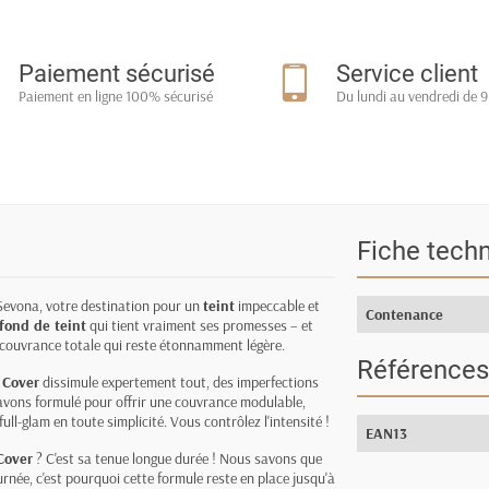
Paiement sécurisé
Service client
Paiement en ligne 100% sécurisé
Du lundi au vendredi de 9
Fiche tech
evona, votre destination pour un
teint
impeccable et
Contenance
fond de teint
qui tient vraiment ses promesses – et
ne couvrance totale qui reste étonnamment légère.
Références
l Cover
dissimule expertement tout, des imperfections
l'avons formulé pour offrir une couvrance modulable,
ll-glam en toute simplicité. Vous contrôlez l'intensité !
EAN13
 Cover
? C'est sa tenue longue durée ! Nous savons que
urnée, c'est pourquoi cette formule reste en place jusqu'à