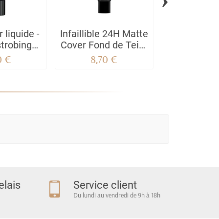
 liquide -
Infaillible 24H Matte
L'oréal B
trobing
Cover Fond de Teint
Age Perfec
uid
Haute Couvrance
Deep Al
0 €
8,70 €
7,80
Matiifiant
elais
Service client
Du lundi au vendredi de 9h à 18h