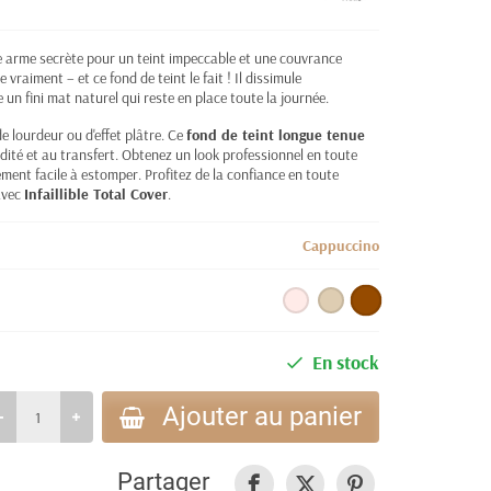
re arme secrète pour un teint impeccable et une couvrance
vraiment – et ce fond de teint le fait ! Il dissimule
 un fini mat naturel qui reste en place toute la journée.
 lourdeur ou d'effet plâtre. Ce
fond de teint longue tenue
idité et au transfert. Obtenez un look professionnel en toute
lement facile à estomper. Profitez de la confiance en toute
avec
Infaillible Total Cover
.
Cappuccino
En stock
Ajouter au panier
Partager