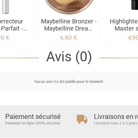
orrecteur
Maybelline Bronzer -
Highlighter
Parfait -
Maybelline Dream
Master s
mbre Doré
Sun Polvos
liq
90 €
6,80 €
4,9
Bronceadores
Avis (0)
Aucun avis n'a été publié pour le moment.
Paiement sécurisé
Livraisons en r
Paiement en ligne 100% sécurisé
Livraison sous 2 à 5 jours