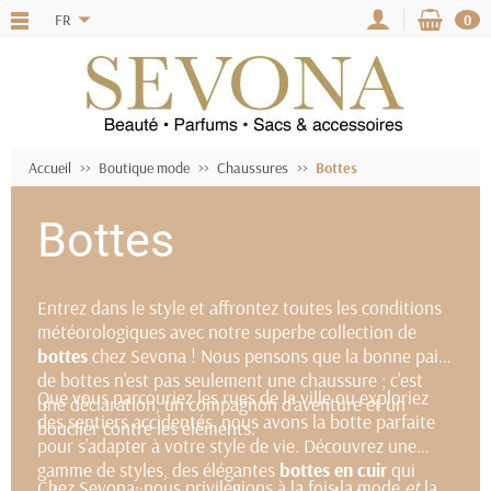
FR
0
Accueil
Boutique mode
Chaussures
Bottes
Bottes
Entrez dans le style et affrontez toutes les conditions
météorologiques avec notre superbe collection de
bottes
chez Sevona ! Nous pensons que la bonne paire
de bottes n'est pas seulement une chaussure ; c'est
Que vous parcouriez les rues de la ville ou exploriez
une déclaration, un compagnon d'aventure et un
des sentiers accidentés, nous avons la botte parfaite
bouclier contre les éléments.
pour s'adapter à votre style de vie. Découvrez une
gamme de styles, des élégantes
bottes en cuir
qui
Chez Sevona, nous privilégions à la fois la mode
et
la